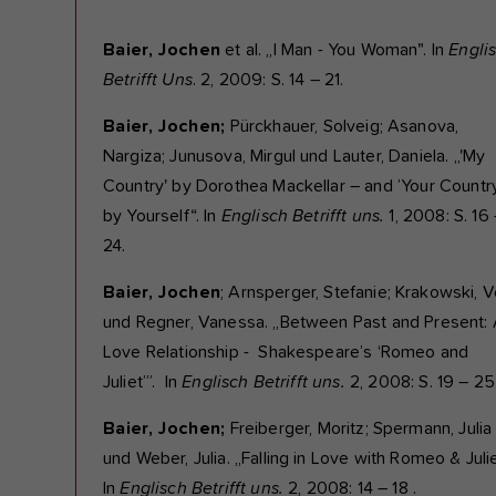
Baier, Jochen
et al. „I Man - You Woman". In
Engli
Betrifft Uns
. 2, 2009: S. 14 – 21.
Baier, Jochen;
Pürckhauer, Solveig; Asanova,
Nargiza; Junusova, Mirgul und Lauter, Daniela. „'My
Country' by Dorothea Mackellar – and ’Your Country
by Yourself“. In
Englisch Betrifft uns.
1, 2008: S. 16
24.
Baier, Jochen
; Arnsperger, Stefanie; Krakowski, V
und Regner, Vanessa. „Between Past and Present:
Love Relationship - Shakespeare’s ‘Romeo and
Juliet’”. In
Englisch Betrifft uns.
2, 2008: S. 19 – 25 
Baier, Jochen;
Freiberger, Moritz; Spermann, Julia
und Weber, Julia. „Falling in Love with Romeo & Julie
In
Englisch Betrifft uns.
2, 2008: 14 – 18 .