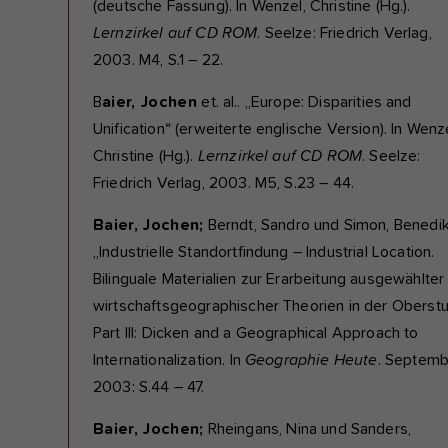
(deutsche Fassung). In Wenzel, Christine (Hg.).
Lernzirkel auf CD ROM
. Seelze: Friedrich Verlag,
2003. M4, S.1 – 22.
B
aier, Jochen
et. al.. „Europe: Disparities and
Unification“ (erweiterte englische Version). In Wenze
Christine (Hg.).
Lernzirkel auf CD ROM
. Seelze:
Friedrich Verlag, 2003. M5, S.23 – 44.
Baier, Jochen;
Berndt, Sandro und Simon, Benedik
„Industrielle Standortfindung – Industrial Location.
Bilinguale Materialien zur Erarbeitung ausgewählter
wirtschaftsgeographischer Theorien in der Oberstu
Part III: Dicken and a Geographical Approach to
Internationalization. In
Geographie Heute
. Septemb
2003: S.44 – 47.
Baier, Jochen;
Rheingans, Nina und Sanders,