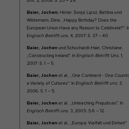
uns.
2, 2008: S. 25 – 29.
Baier, Jochen;
Hirner, Sonja; Lipsz, Bettina und
Wildemann, Elina. „Happy Birthday? Does the
European Union Have any Reason to Celebrate?“. I
Englisch Betrifft uns
. 4, 2007: S. 37 – 40.
Baier, Jochen
und Schuchardt-Hain, Christiane.
„Constructing Ireland“. In
Englisch Betrifft Uns
. 1,
2007: S. 1 – 5.
Baier, Jochen
et al.. „One Continent - One Countr
a Variety of Cultures“. In
Englisch Betrifft uns
. 3,
2006: S. 1 – 5.
Baier, Jochen
et al.. „Unteaching Prejudices". In
Englisch Betrifft uns
. 3, 2005: S.6 – 12.
Baier, Jochen
et al.. „Europa: Vielfalt und Einheit“