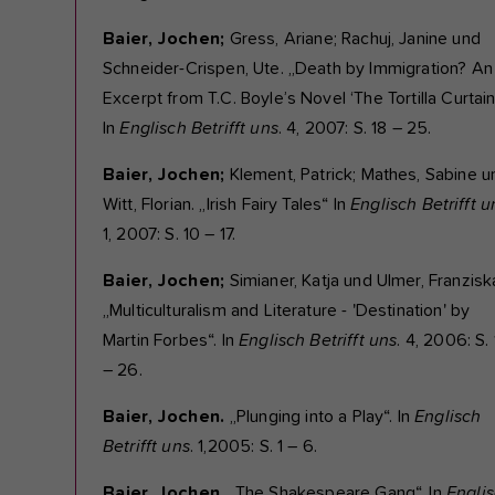
Baier, Jochen;
Gress, Ariane; Rachuj, Janine und
Schneider-Crispen, Ute. „Death by Immigration? An
Excerpt from T.C. Boyle’s Novel ‘The Tortilla Curtain’
In
Englisch Betrifft uns
. 4, 2007: S. 18 – 25.
Baier, Jochen;
Klement, Patrick; Mathes, Sabine u
Witt, Florian. „Irish Fairy Tales“ In
Englisch Betrifft u
1, 2007: S. 10 – 17.
Baier, Jochen;
Simianer, Katja und Ulmer, Franzisk
„Multiculturalism and Literature - 'Destination' by
Martin Forbes“. In
Englisch Betrifft uns
. 4, 2006: S. 
– 26.
Baier, Jochen.
„Plunging into a Play“. In
Englisch
Betrifft uns
. 1,2005: S. 1 – 6.
Baier, Jochen.
„The Shakespeare Gang“. In
Engli