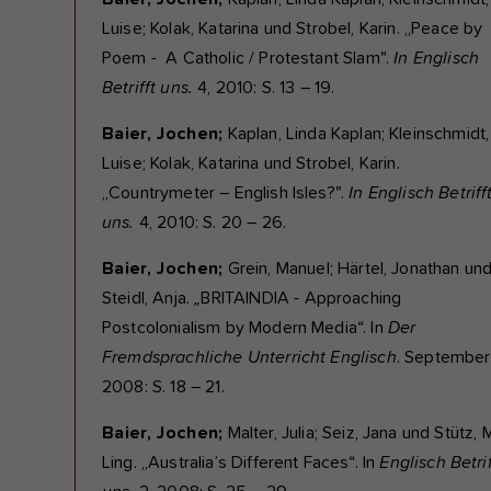
Luise; Kolak, Katarina und Strobel, Karin. „Peace by
Poem - A Catholic / Protestant Slam".
In Englisch
Betrifft uns.
4, 2010: S. 13 – 19.
Baier, Jochen;
Kaplan, Linda Kaplan; Kleinschmidt,
Luise; Kolak, Katarina und Strobel, Karin.
„Countrymeter – English Isles?".
In Englisch Betriff
uns.
4, 2010: S. 20 – 26.
Baier, Jochen;
Grein, Manuel; Härtel, Jonathan un
Steidl, Anja.
„
BRITAINDIA - Approaching
Postcolonialism by Modern Media“. In
Der
Fremdsprachliche Unterricht Englisch
. September
2008: S. 18 – 21.
Baier, Jochen;
Malter, Julia; Seiz, Jana und Stütz, 
Ling. „Australia’s Different Faces“. In
Englisch Betrif