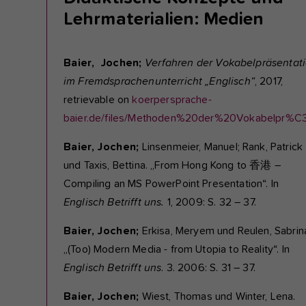
Lehrmaterialien: Medien
Baier, Jochen;
Verfahren der Vokabelpräsentat
im Fremdsprachenunterricht „Englisch“
, 2017,
retrievable on
koerpersprache-
baier.de/files/Methoden%20der%20Vokabelpr%C
Baier, Jochen;
Linsenmeier, Manuel; Rank, Patrick
und Taxis, Bettina. „From Hong Kong to 香港 –
Compiling an MS PowerPoint Presentation“. In
Englisch Betrifft uns.
1, 2009: S. 32 – 37.
Baier, Jochen;
Erkisa, Meryem und Reulen, Sabrin
„(Too) Modern Media - from Utopia to Reality“. In
Englisch Betrifft uns
. 3. 2006: S. 31 – 37.
Baier, Jochen;
Wiest, Thomas und Winter, Lena.