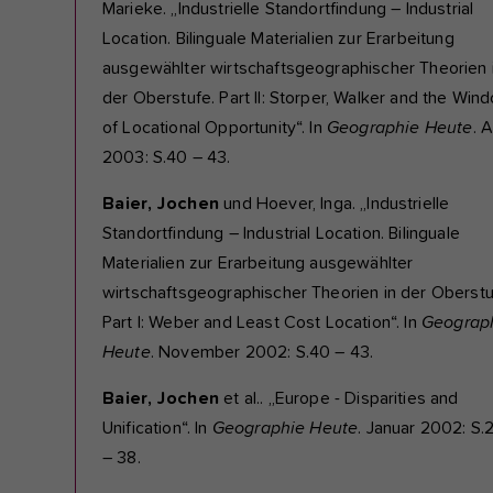
Marieke. „Industrielle Standortfindung – Industrial
Location. Bilinguale Materialien zur Erarbeitung
ausgewählter wirtschaftsgeographischer Theorien 
der Oberstufe. Part II: Storper, Walker and the Win
of Locational Opportunity“. In
Geographie Heute
. A
2003: S.40 – 43.
Baier, Jochen
und Hoever, Inga. „Industrielle
Standortfindung – Industrial Location. Bilinguale
Materialien zur Erarbeitung ausgewählter
wirtschaftsgeographischer Theorien in der Oberstu
Part I: Weber and Least Cost Location“. In
Geograp
Heute
. November 2002: S.40 – 43.
Baier, Jochen
et al.. „Europe - Disparities and
Unification“. In
Geographie Heute
. Januar 2002: S.
– 38.