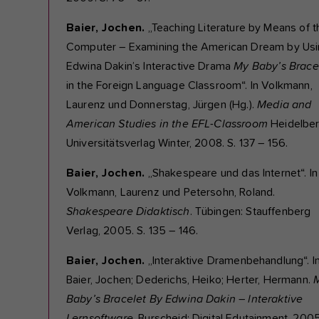
Baier, Jochen.
„Teaching Literature by Means of t
Computer – Examining the American Dream by Us
Edwina Dakin’s Interactive Drama
My Baby’s Brace
in the Foreign Language Classroom“. In Volkmann,
Laurenz und Donnerstag, Jürgen (Hg.).
Media and
American Studies in the EFL-Classroom
Heidelber
Universitätsverlag Winter, 2008. S. 137 – 156.
Baier, Jochen.
„Shakespeare und das Internet“. In
Volkmann, Laurenz und Petersohn, Roland.
Shakespeare Didaktisch
. Tübingen: Stauffenberg
Verlag, 2005. S. 135 – 146.
Baier, Jochen.
„Interaktive Dramenbehandlung“. I
Baier, Jochen; Dederichs, Heiko; Herter, Hermann.
Baby’s Bracelet By Edwina Dakin
–
lnteraktive
Lernsoftware
. Burscheid: Digital Edutainment, 2005