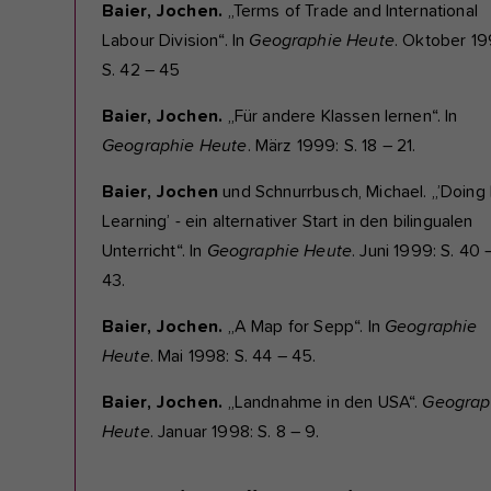
Baier, Jochen.
„Terms of Trade and International
Labour Division“. In
Geographie Heute
. Oktober 19
S. 42 – 45
Baier, Jochen.
„Für andere Klassen lernen“. In
Geographie Heute
. März 1999: S. 18 – 21.
Baier, Jochen
und Schnurrbusch, Michael. „’Doing
Learning’ - ein alternativer Start in den bilingualen
Unterricht“. In
Geographie Heute
. Juni 1999: S. 40 
43.
Baier, Jochen.
„A Map for Sepp“. In
Geographie
Heute
. Mai 1998: S. 44 – 45.
Baier, Jochen.
„Landnahme in den USA“.
Geograp
Heute
. Januar 1998: S. 8 – 9.