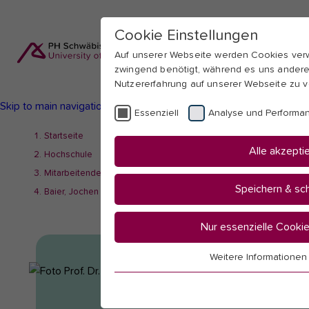
Cookie Einstellungen
Auf unserer Webseite werden Cookies ver
zwingend benötigt, während es uns andere
Nutzererfahrung auf unserer Webseite zu v
Skip to main navigation
Skip to main content
Skip to page footer
Essenziell
Analyse und Performa
You
Startseite
Alle akzepti
are
Hochschule
here:
Mitarbeitendenübersicht
Speichern & sc
Baier, Jochen
Nur essenzielle Cooki
Weitere Informatione
Essenziell
Essenzielle Cookies werden für grundle
benötigt. Dadurch ist gewährleistet, dass