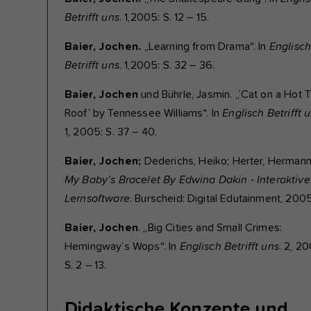
Betrifft uns
. 1,2005: S. 12 – 15.
Baier, Jochen.
„Learning from Drama“. In
Englisc
Betrifft uns
. 1,2005: S. 32 – 36.
Baier, Jochen
und Bührle, Jasmin. „’Cat on a Hot T
Roof’ by Tennessee Williams“. In
Englisch Betrifft 
1, 2005: S. 37 – 40.
Baier, Jochen;
Dederichs, Heiko; Herter, Hermann
My Baby’s Bracelet By Edwina Dakin - lnteraktive
Lernsoftware
. Burscheid: Digital Edutainment, 2005
Baier, Jochen
. „Big Cities and Small Crimes:
Hemingway’s Wops“. In
Englisch Betrifft uns
. 2, 20
S. 2 – 13.
Didaktische Konzepte und