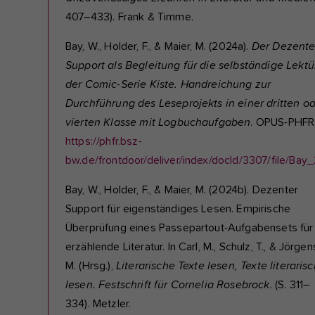
407–433). Frank & Timme.
Bay, W., Holder, F., & Maier, M. (2024a).
Der Dezent
Support als Begleitung für die selbständige Lektü
der Comic-Serie Kiste. Handreichung zur
Durchführung des Leseprojekts in einer dritten o
vierten Klasse mit Logbuchaufgaben
. OPUS-PHFR
https://phfr.bsz-
bw.de/frontdoor/deliver/index/docId/3307/file/Bay
Bay, W., Holder, F., & Maier, M. (2024b). Dezenter
Support für eigenständiges Lesen. Empirische
Überprüfung eines Passepartout-Aufgabensets für
erzählende Literatur. In Carl, M., Schulz, T., & Jörgen
M. (Hrsg.),
Literarische Texte lesen, Texte literaris
lesen. Festschrift für Cornelia Rosebrock
. (S. 311–
334). Metzler.