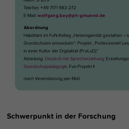
Raum: B 209
Telefon: +49 7171 983-272
E-Mail:
wolfgang.bay@ph-gmuend.de
Abordnung
Habilitant im FuN-Kolleg „Heterogenität gestalten – 
Grundschulen entwickeln“; Projekt „Professionell Les
in einer Kultur der Digitalität (ProLuD)“
Abteilung:
Deutsch mit Sprecherziehung
; Erziehungs
Grundschulpädagogik
, Fun-Projekt II
nach Vereinbarung per Mail
Schwerpunkt in der Forschung