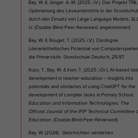
Bay, W. & Jünger, A.-M. (2025, i.V.). Das Projekt TRIL
Optimierung des Leseunterrichts in der Grundschu
durch den Einsatz von Large Language Models.
SL
U.
(Double-Blind-Peer-Reviewed, angenommen)
Bay, W. & Rouget, T. (2025, i.V.). Dordogne.
Literarästhetisches Potenzial von Computerspielen
die Primarstufe. Grundschule Deutsch,
25
/87.
Kuzu, T., Bay, W. & Irion, T. (2025, i.Dr.). AI-based tas
development in teacher-education – Insights into
potentials and obstacles of using ChatGPT for the
development of complex tasks in Primary School.
Education and Information Technologies. The
Official Journal of the IFIP Technical Committee 
Education.
(Double-Blind-Peer-Reviewed)
Bay, W. (2024).
Geschichten verstehen.