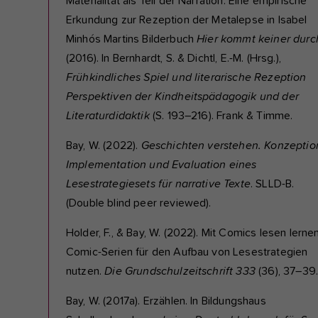
Materialität als Teil der Narration. Eine empirische
Erkundung zur Rezeption der Metalepse in Isabel
Minhós Martins Bilderbuch
Hier kommt keiner durc
(2016). In Bernhardt, S. & Dichtl, E.-M. (Hrsg.),
Frühkindliches Spiel und literarische Rezeption
Perspektiven der Kindheitspädagogik und der
Literaturdidaktik
(S. 193–216). Frank & Timme.
Bay, W. (2022).
Geschichten verstehen. Konzeptio
Implementation und Evaluation eines
Lesestrategiesets für narrative Texte
. SLLD-B.
(Double blind peer reviewed).
Holder, F., & Bay, W. (2022). Mit Comics lesen lernen
Comic-Serien für den Aufbau von Lesestrategien
nutzen.
Die Grundschulzeitschrift 333
(36), 37–39
Bay, W. (2017a). Erzählen. In Bildungshaus