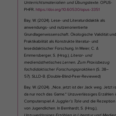
Unterrichtsmaterialien und Übungstexte
. OPUS-
PHFR.
https://doi.org/10.60530/opus-3351
Bay, W. (2024). Lese- und Literaturdidaktik als
anwendungs- und nutzenorientierte
Grundlagenwissenschaft. Ökologische Validität un
Praktikabilität als Konstrukte literatur- und
lesedidaktischer Forschung. In Meier, C. &
Emmersberger, S. (Hrsg.),
Literar- und
medienästhetisches Lernen. Zum Praxisbezug
fachdidaktischer Forschungspraktiken
(S. 38–
57). SLLD-B. (Double-Blind-Peer-Reviewed)
Bay, W. (2024). „Nice, jetzt ist der Jack weg. Jetzt i
da nur noch das Game.“ Unzuverlässiges Erzählen 
Computerspiel
A Juggler’s Tale
und die Rezeption
von Jugendlichen. In Bernhardt, S. (Hrsg.),
Unzuverlässiges Erzählen in Literatur und Medie