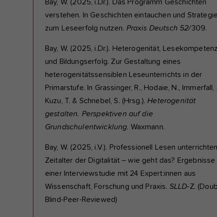
Bay, W. (2025, i.Dr.). Das Programm Geschichten
verstehen. In Geschichten eintauchen und Strategi
zum Leseerfolg nutzen.
Praxis Deutsch 52/
309.
Bay, W. (2025, i.Dr.). Heterogenität, Lesekompeten
und Bildungserfolg.
Zur Gestaltung eines
heterogenitätssensiblen Leseunterrichts in der
Primarstufe. In Grassinger, R., Hodaie, N., Immerfall, 
Kuzu, T. & Schnebel, S. (Hrsg.).
Heterogenität
gestalten. Perspektiven auf die
Grundschulentwicklung
. Waxmann.
Bay, W. (2025, i.V.). Professionell Lesen unterrichte
Zeitalter der Digitalität – wie geht das? Ergebnisse
einer Interviewstudie mit 24 Expert:innen aus
Wissenschaft, Forschung und Praxis.
SLLD
-Z. (Doub
Blind-Peer-Reviewed)