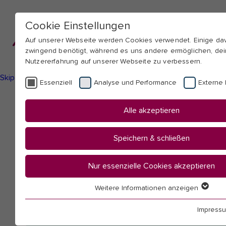
Cookie Einstellungen
Auf unserer Webseite werden Cookies verwendet. Einige d
zwingend benötigt, während es uns andere ermöglichen, de
Nutzererfahrung auf unserer Webseite zu verbessern.
Skip to main navigation
Skip to main content
Skip to page footer
Essenziell
Analyse und Performance
Externe 
You
Startseite
Alle akzeptieren
are
Hochschule
here:
Mitarbeitendenübersicht
Speichern & schließen
Bay, Wolfgang
Nur essenzielle Cookies akzeptieren
Weitere Informationen anzeigen
Essenziell
Essenzielle Cookies werden für grundlegende Funktionen 
Impress
benötigt. Dadurch ist gewährleistet, dass die Webseite ein