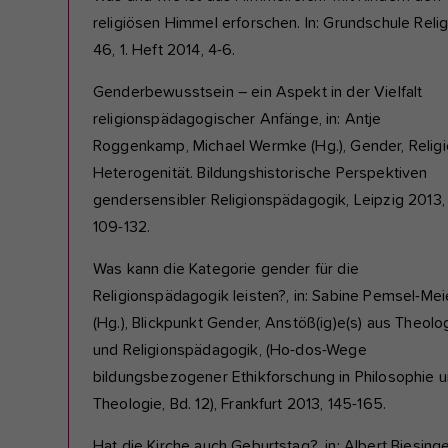
religiösen Himmel erforschen. In: Grundschule Relig
46, 1. Heft 2014, 4-6.
Genderbewusstsein – ein Aspekt in der Vielfalt
religionspädagogischer Anfänge, in: Antje
Roggenkamp, Michael Wermke (Hg.), Gender, Religi
Heterogenität. Bildungshistorische Perspektiven
gendersensibler Religionspädagogik, Leipzig 2013,
109-132.
Was kann die Kategorie gender für die
Religionspädagogik leisten?, in: Sabine Pemsel-Mei
(Hg.), Blickpunkt Gender, Anstöß(ig)e(s) aus Theolo
und Religionspädagogik, (Ho-dos-Wege
bildungsbezogener Ethikforschung in Philosophie 
Theologie, Bd. 12), Frankfurt 2013, 145-165.
Hat die Kirche auch Geburtstag?, in: Albert Biesinge