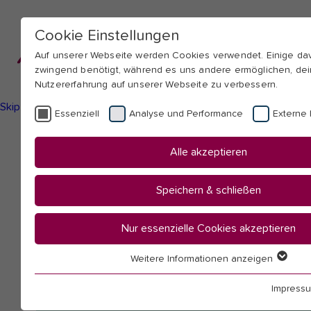
Cookie Einstellungen
Auf unserer Webseite werden Cookies verwendet. Einige d
zwingend benötigt, während es uns andere ermöglichen, de
Nutzererfahrung auf unserer Webseite zu verbessern.
Skip to main navigation
Skip to main content
Skip to page footer
Essenziell
Analyse und Performance
Externe 
You
Startseite
Alle akzeptieren
are
Hochschule
here:
Mitarbeitendenübersicht
Speichern & schließen
Edelbrock, Anke
Nur essenzielle Cookies akzeptieren
Weitere Informationen anzeigen
Essenziell
Essenzielle Cookies werden für grundlegende Funktionen 
Impress
benötigt. Dadurch ist gewährleistet, dass die Webseite ein