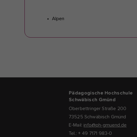
Alpen
Pädagogische Hochschule
Schwäbisch Gmünd
Oberbettringer Straße 200
73525 Schwäbisch Gmünd
E-Mail:
info@ph-gmuend.de
Tel.: + 49 7171 983-0