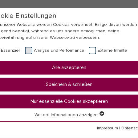
okie Einstellungen
 unserer Webseite werden Cookies verwendet. Einige davon werden
ngend benötigt, während es uns andere ermöglichen, deine
zererfahrung auf unserer Webseite zu verbessern.
Essenziell
Analyse und Performance
Externe Inhalte
Alle akzeptieren
Speichern & schließen
Nur essenzielle Cookies akzeptieren
Weitere Informationen anzeigen
senziell
senzielle Cookies werden für grundlegende Funktionen der Webseit
Impressum
|
Datensc
nötigt. Dadurch ist gewährleistet, dass die Webseite einwandfrei