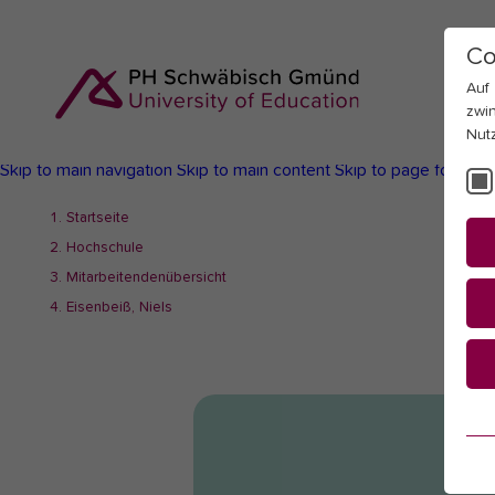
Co
Auf
zwi
Nut
Skip to main navigation
Skip to main content
Skip to page footer
You
Startseite
are
Hochschule
here:
Mitarbeitendenübersicht
Eisenbeiß, Niels
Es
Es
be