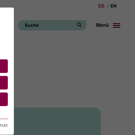
DE
EN
Menü
Suche
e
hutz