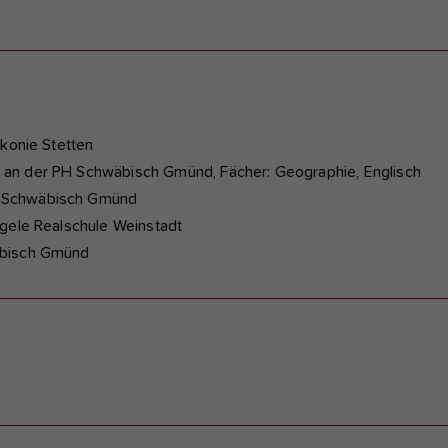
akonie Stetten
 an der PH Schwäbisch Gmünd, Fächer: Geographie, Englisch
r Schwäbisch Gmünd
ägele Realschule Weinstadt
äbisch Gmünd