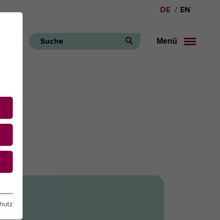
DE
EN
Menü
Suche
e
hutz