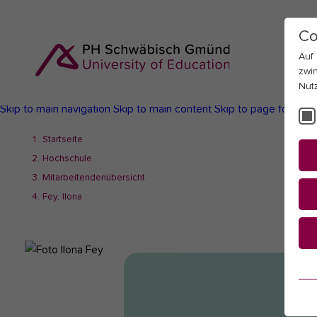
Co
Auf
zwi
Nut
Skip to main navigation
Skip to main content
Skip to page footer
You
Startseite
are
Hochschule
here:
Mitarbeitendenübersicht
Fey, Ilona
Es
Es
be