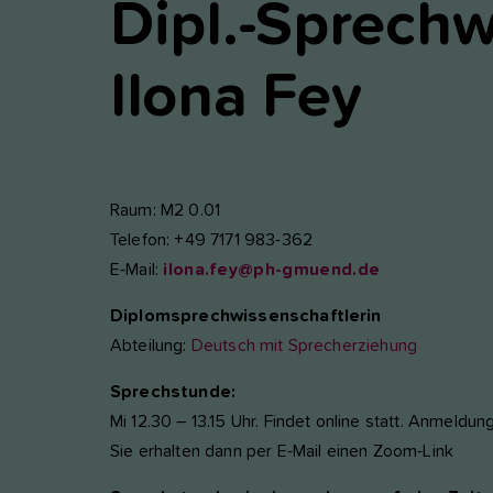
Dipl.-Sprechw
nktioniert.
nalyse und Performance
Ilona
Fey
ese Gruppe beinhaltet alle Skripte für analytisches Tracking und
gehörige Cookies. Es hilft uns die Nutzererfahrung der Website zu
rbessern.
Cookie-Informationen anzeigen
Name
etracker
Raum: M2 0.01
Telefon: +49 7171 983-362
Anbieter
etracker GmbH - 20459 Hamburg
terne Inhalte
E-Mail:
ilona.fey@ph-gmuend.de
r verwenden auf unserer Website externe Inhalte, um Ihnen
Laufzeit
1 Jahr
sätzliche Informationen anzubieten, wie Google Maps oder Videos
Diplomsprechwissenschaftlerin
n youtube.
Abteilung:
Deutsch mit Sprecherziehung
Diese Gruppe beinhaltet alle Skripte für analytische
Zweck
Tracking und zugehörige Cookies. Es hilft uns die
Sprechstunde:
Nutzererfahrung der Website zu verbessern.
Mi 12.30 – 13.15 Uhr. Findet online statt. Anmeldun
Sie erhalten dann per E-Mail einen Zoom-Link