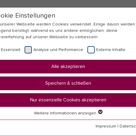
okie Einstellungen
 unserer Webseite werden Cookies verwendet. Einige davon werden
ngend benötigt, während es uns andere ermöglichen, deine
zererfahrung auf unserer Webseite zu verbessern.
Essenziell
Analyse und Performance
Externe Inhalte
Alle akzeptieren
Speichern & schließen
Nur essenzielle Cookies akzeptieren
Weitere Informationen anzeigen
senziell
senzielle Cookies werden für grundlegende Funktionen der Webseit
Impressum
|
Datensc
nötigt. Dadurch ist gewährleistet, dass die Webseite einwandfrei