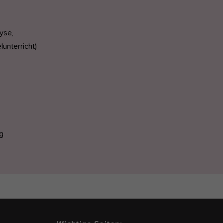
yse,
elunterricht)
g