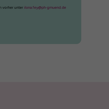
en vorher unter
ilona.fey@ph-gmuend.de