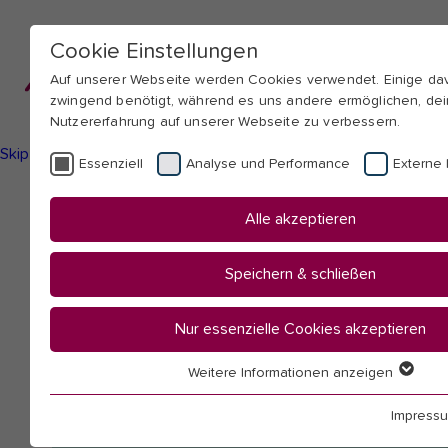
Cookie Einstellungen
Auf unserer Webseite werden Cookies verwendet. Einige d
zwingend benötigt, während es uns andere ermöglichen, de
Nutzererfahrung auf unserer Webseite zu verbessern.
Skip to main navigation
Skip to main content
Skip to page footer
Essenziell
Analyse und Performance
Externe 
You
Startseite
Alle akzeptieren
are
Hochschule
here:
Mitarbeitendenübersicht
Speichern & schließen
Gramlich, Helen
Nur essenzielle Cookies akzeptieren
Weitere Informationen anzeigen
Essenziell
Essenzielle Cookies werden für grundlegende Funktionen 
Impress
benötigt. Dadurch ist gewährleistet, dass die Webseite ein