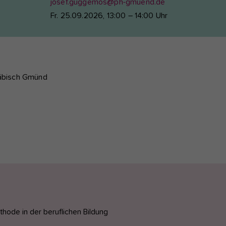
josef.guggemos@ph-gmuend.de
Fr. 25.09.2026, 13:00 – 14:00 Uhr
wäbisch Gmünd
thode in der beruflichen Bildung