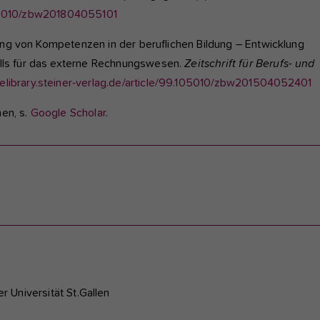
9.105010/zbw201804055101
rung von Kompetenzen in der beruflichen Bildung – Entwicklung
ls für das externe Rechnungswesen.
Zeitschrift für Berufs- und
//elibrary.steiner-verlag.de/article/99.105010/zbw201504052401
nen, s.
Google Scholar
.
r Universität St.Gallen