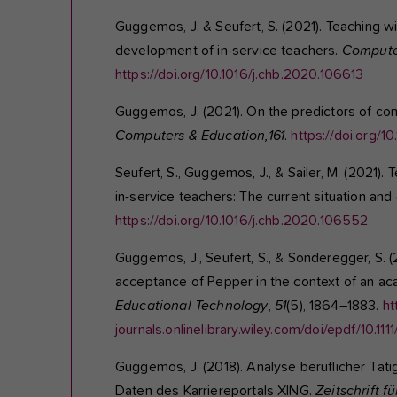
Guggemos, J. & Seufert, S. (2021). Teaching w
development of in-service teachers.
Computer
https://doi.org/10.1016/j.chb.2020.106613
Guggemos, J. (2021). On the predictors of comp
Computers & Education
,
161
.
https://doi.org/
Seufert, S., Guggemos, J., & Sailer, M. (2021).
in-service teachers: The current situation an
https://doi.org/10.1016/j.chb.2020.106552
Guggemos, J., Seufert, S., & Sonderegger, S. 
acceptance of Pepper in the context of an a
Educational Technology
,
51
(5), 1864–1883.
ht
journals.onlinelibrary.wiley.com/doi/epdf/10.111
Guggemos, J. (2018). Analyse beruflicher Tät
Daten des Karriereportals XING.
Zeitschrift f