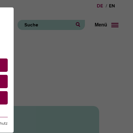
DE
EN
Menü
Suche
e
hutz