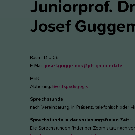
Juniorprof. Dr
nktioniert.
nalyse und Performance
Josef
Gugge
ese Gruppe beinhaltet alle Skripte für analytisches Tracking und
gehörige Cookies. Es hilft uns die Nutzererfahrung der Website zu
rbessern.
Cookie-Informationen anzeigen
Name
etracker
Raum: D 0.09
E-Mail:
josef.guggemos@ph-gmuend.de
Anbieter
etracker GmbH - 20459 Hamburg
terne Inhalte
r verwenden auf unserer Website externe Inhalte, um Ihnen
MBR
Laufzeit
1 Jahr
sätzliche Informationen anzubieten, wie Google Maps oder Videos
Abteilung:
Berufspädagogik
n youtube.
Diese Gruppe beinhaltet alle Skripte für analytische
Sprechstunde:
Zweck
Tracking und zugehörige Cookies. Es hilft uns die
nach Vereinbarung, in Präsenz, telefonisch oder 
Nutzererfahrung der Website zu verbessern.
Sprechstunde in der vorlesungsfreien Zeit:
Die Sprechstunden finder per Zoom statt nach vo