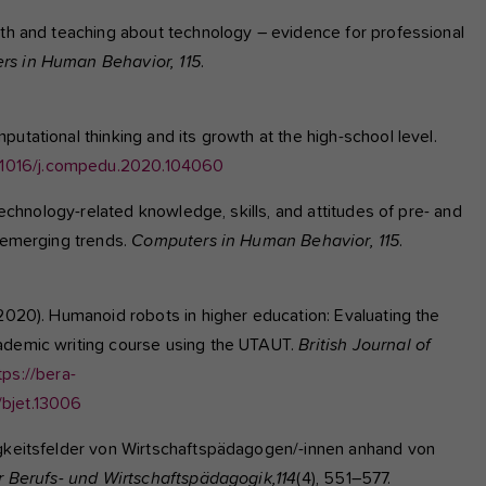
ith and teaching about technology – evidence for professional
s in Human Behavior, 115
.
utational thinking and its growth at the high-school level.
10.1016/j.compedu.2020.104060
 Technology-related knowledge, skills, and attitudes of pre- and
d emerging trends.
Computers in Human Behavior, 115
.
(2020). Humanoid robots in higher education: Evaluating the
cademic writing course using the UTAUT.
British Journal of
tps://bera-
1/bjet.13006
igkeitsfelder von Wirtschaftspädagogen/-innen anhand von
ür Berufs- und Wirtschaftspädagogik,
114
(4), 551–577.