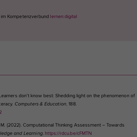
im Kompetenzverbund
lernen:digital
. Learners don't know best: Shedding light on the phenomenon of
teracy.
Computers & Education
, 188.
2
, M. (2022). Computational Thinking Assessment – Towards
ledge and Learning
.
https://rdcu.be/cFMTN