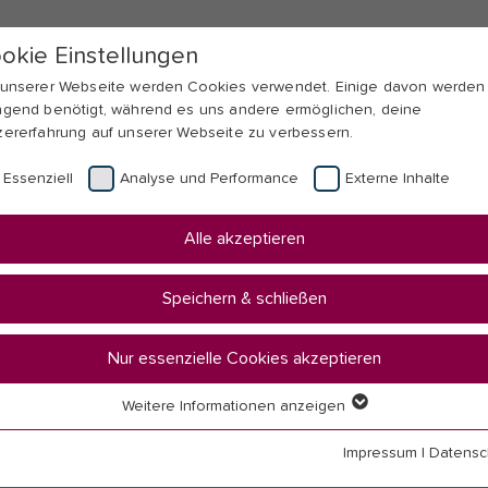
okie Einstellungen
 unserer Webseite werden Cookies verwendet. Einige davon werden
ngend benötigt, während es uns andere ermöglichen, deine
zererfahrung auf unserer Webseite zu verbessern.
Essenziell
Analyse und Performance
Externe Inhalte
Alle akzeptieren
Speichern & schließen
Nur essenzielle Cookies akzeptieren
Weitere Informationen anzeigen
senziell
senzielle Cookies werden für grundlegende Funktionen der Webseit
Impressum
|
Datensc
nötigt. Dadurch ist gewährleistet, dass die Webseite einwandfrei