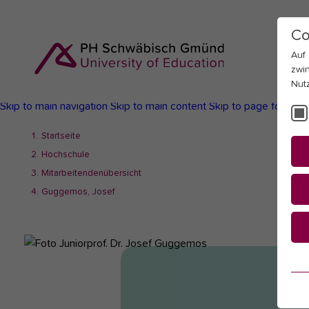
Co
Auf
zwi
Nut
Skip to main navigation
Skip to main content
Skip to page footer
You
Startseite
are
Hochschule
here:
Mitarbeitendenübersicht
Guggemos, Josef
Es
Es
be