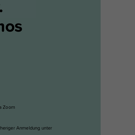
.
mos
s
via Zoom
rheriger Anmeldung unter