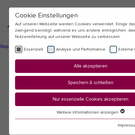
Cookie Einstellungen
Auf unserer Webseite werden Cookies verwendet. Einige d
zwingend benötigt, während es uns andere ermöglichen, de
Nutzererfahrung auf unserer Webseite zu verbessern.
Skip to main navigation
Skip to main content
Skip to page footer
Essenziell
Analyse und Performance
Externe 
You
Startseite
Alle akzeptieren
are
Hochschule
here:
Mitarbeitendenübersicht
Speichern & schließen
Hardtke, Thomas
Nur essenzielle Cookies akzeptieren
Weitere Informationen anzeigen
Essenziell
Essenzielle Cookies werden für grundlegende Funktionen 
Impress
benötigt. Dadurch ist gewährleistet, dass die Webseite ein