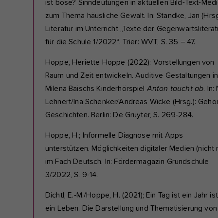
ist böse? Sinndeutungen in aktuellen Bild-Text-Med
zum Thema häusliche Gewalt. In: Standke, Jan (Hrsg
Literatur im Unterricht „Texte der Gegenwartsliterat
für die Schule 1/2022“. Trier: WVT, S. 35 – 47.
Hoppe, Heriette Hoppe (2022): Vorstellungen von
Raum und Zeit entwickeln. Auditive Gestaltungen i
Milena Baischs Kinderhörspiel
Anton taucht ab
. In:
Lehnert/Ina Schenker/Andreas Wicke (Hrsg.): Gehö
Geschichten. Berlin: De Gruyter, S. 269-284.
Hoppe, H.; Informelle Diagnose mit Apps
unterstützen. Möglichkeiten digitaler Medien (nicht 
im Fach Deutsch. In: Fördermagazin Grundschule
3/2022, S. 9-14.
Dichtl, E.-M./Hoppe, H. (2021); Ein Tag ist ein Jahr ist
ein Leben. Die Darstellung und Thematisierung von