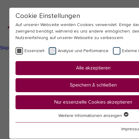
Cookie Einstellungen
Auf unserer Webseite werden Cookies verwendet. Einige d
zwingend benötigt, während es uns andere ermöglichen, de
Nutzererfahrung auf unserer Webseite zu verbessern.
Skip to main navigation
Skip to main content
Skip to page footer
Essenziell
Analyse und Performance
Externe 
You
Startseite
Alle akzeptieren
are
Hochschule
here:
Mitarbeitendenübersicht
Speichern & schließen
Hoppe, Henriette
Nur essenzielle Cookies akzeptieren
Weitere Informationen anzeigen
Essenziell
Essenzielle Cookies werden für grundlegende Funktionen 
Impress
benötigt. Dadurch ist gewährleistet, dass die Webseite ein