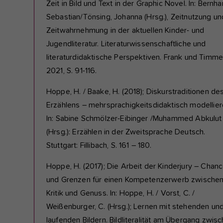
Zeit in Bild und Text in der Graphic Novel. In: Bernha
Sebastian/Tönsing, Johanna (Hrsg.), Zeitnutzung un
Zeitwahrnehmung in der aktuellen Kinder- und
Jugendliteratur. Literaturwissenschaftliche und
literaturdidaktische Perspektiven. Frank und Timm
2021, S. 91-116.
Hoppe, H. / Baake, H. (2018); Diskurstraditionen de
Erzählens – mehrsprachigkeitsdidaktisch modellier
In: Sabine Schmölzer-Eibinger /Muhammed Abkulut
(Hrsg.): Erzählen in der Zweitsprache Deutsch.
Stuttgart: Fillibach, S. 161 – 180.
Hoppe, H. (2017); Die Arbeit der Kinderjury – Chan
und Grenzen für einen Kompetenzerwerb zwische
Kritik und Genuss. In: Hoppe, H. / Vorst, C. /
Weißenburger, C. (Hrsg.); Lernen mit stehenden un
laufenden Bildern. Bildliteralität am Übergang zwis