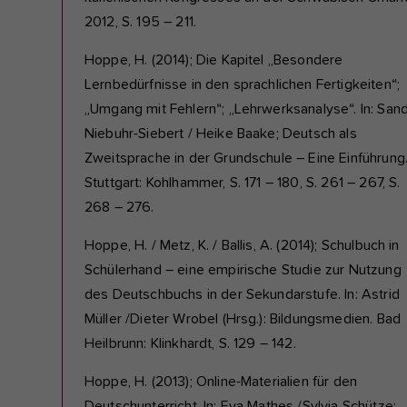
2012, S. 195 – 211.
Hoppe, H. (2014); Die Kapitel „Besondere
Lernbedürfnisse in den sprachlichen Fertigkeiten“;
„Umgang mit Fehlern“; „Lehrwerksanalyse“. In: San
Niebuhr-Siebert / Heike Baake; Deutsch als
Zweitsprache in der Grundschule – Eine Einführung
Stuttgart: Kohlhammer, S. 171 – 180, S. 261 – 267, S.
268 – 276.
Hoppe, H. / Metz, K. / Ballis, A. (2014); Schulbuch in
Schülerhand – eine empirische Studie zur Nutzung
des Deutschbuchs in der Sekundarstufe. In: Astrid
Müller /Dieter Wrobel (Hrsg.): Bildungsmedien. Bad
Heilbrunn: Klinkhardt, S. 129 – 142.
Hoppe, H. (2013); Online-Materialien für den
Deutschunterricht. In: Eva Mathes /Sylvia Schütze;