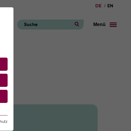
DE
EN
Menü
Suche
e
hutz