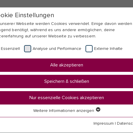
okie Einstellungen
 unserer Webseite werden Cookies verwendet. Einige davon werden
ngend benötigt, während es uns andere ermöglichen, deine
zererfahrung auf unserer Webseite zu verbessern.
Essenziell
Analyse und Performance
Externe Inhalte
Alle akzeptieren
Speichern & schließen
Nur essenzielle Cookies akzeptieren
Weitere Informationen anzeigen
senziell
senzielle Cookies werden für grundlegende Funktionen der Webseit
Impressum
|
Datensc
nötigt. Dadurch ist gewährleistet, dass die Webseite einwandfrei