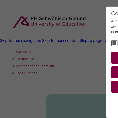
Co
Auf
zwi
Nut
Skip to main navigation
Skip to main content
Skip to page footer
You
Startseite
are
Hochschule
here:
Mitarbeitendenübersicht
Jäger, Jochen
Es
Es
be