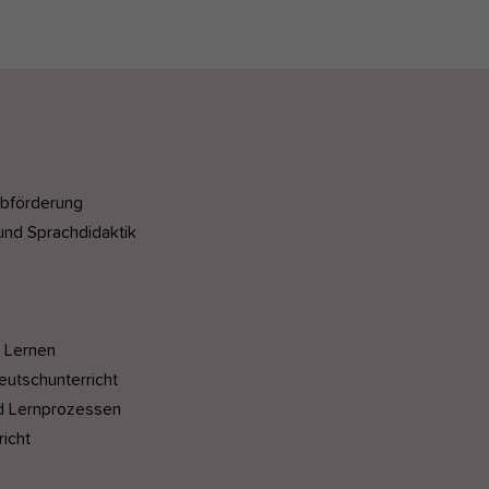
ibförderung
und Sprachdidaktik
 Lernen
utschunterricht
nd Lernprozessen
richt