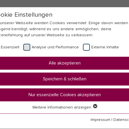
okie Einstellungen
 unserer Webseite werden Cookies verwendet. Einige davon werden
ngend benötigt, während es uns andere ermöglichen, deine
zererfahrung auf unserer Webseite zu verbessern.
Essenziell
Analyse und Performance
Externe Inhalte
Alle akzeptieren
Speichern & schließen
Nur essenzielle Cookies akzeptieren
Weitere Informationen anzeigen
senziell
senzielle Cookies werden für grundlegende Funktionen der Webseit
Impressum
|
Datensc
nötigt. Dadurch ist gewährleistet, dass die Webseite einwandfrei