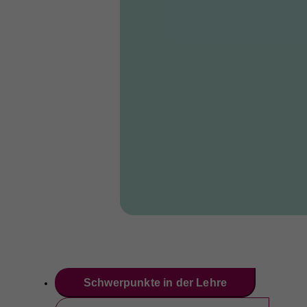
fu
A
Di
zu
ve
Ex
Wi
zu
vo
Schwerpunkte in der Lehre