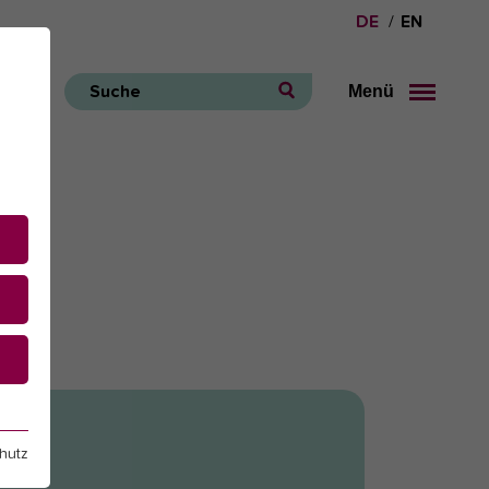
DE
EN
Menü
Suche
e
hutz