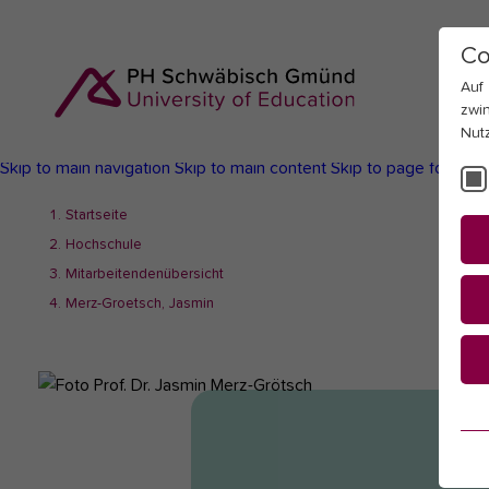
Co
Auf
zwi
Nut
Skip to main navigation
Skip to main content
Skip to page footer
You
Startseite
are
Hochschule
here:
Mitarbeitendenübersicht
Merz-Groetsch, Jasmin
Es
Es
be