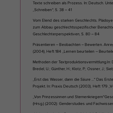
Texte schreiben als Prozess. In: Deutsch. Unter
„Schreiben“, S. 38 – 41
Vom Elend des starken Geschlechts. Plädoyer 
zum Abbau geschlechtsspezifischer Benachteil
Geschlechterperspektiven, S. 80 – 84
Präsentieren – Beobachten – Bewerten. Anregu
(2004), Heft 184 „Lernen beurteilen – Beurteil
Methoden der Textproduktionsvermittlung.In:
Bredel, U.; Günther, H.; Klotz, P.; Ossner, J.; 
„Erst das Wasser, dann die Säure ...“ Das Ers
Projekt. In: Praxis Deutsch (2003), Heft 179 „V
„Von Prinzessinnen und Sternenkriegern“Gesc
(Hrsg.) (2002): Genderstudies und Fachwissen