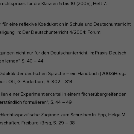
richtspraxis für die Klassen 5 bis 10 (2005), Heft 7:
für eine reflexive Koedukation in Schule und Deutschunterricht
igung. In: Der Deutschunterricht 4/2004: Forum:
ngen nicht nur für den Deutschunterricht. In: Praxis Deutsch
en lernen“, S. 40 – 44
 Didaktik der deutschen Sprache – ein Handbuch (2003)Hrsg.:
Siebert-Ott, G. Paderborn, S. 802 – 814
tellen einer Experimentierkartei in einem fächerübergreifenden
erständlich formulieren“, S. 44 – 49
hlechtsspezifische Zugänge zum Schreiben.In: Epp, Helga M.
schaften. Freiburg i.Brsg, S. 29 – 38