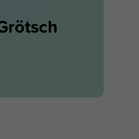
Grötsch
s