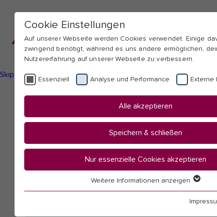
Cookie Einstellungen
Auf unserer Webseite werden Cookies verwendet. Einige d
zwingend benötigt, während es uns andere ermöglichen, de
Nutzererfahrung auf unserer Webseite zu verbessern.
Skip to main navigation
Skip to main content
Skip to page footer
Essenziell
Analyse und Performance
Externe 
You
Startseite
Alle akzeptieren
are
Hochschule
here:
Mitarbeitendenübersicht
Speichern & schließen
Roemer, Daniel
Nur essenzielle Cookies akzeptieren
Weitere Informationen anzeigen
Essenziell
Essenzielle Cookies werden für grundlegende Funktionen 
Impress
benötigt. Dadurch ist gewährleistet, dass die Webseite ein