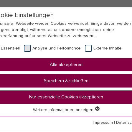
okie Einstellungen
 unserer Webseite werden Cookies verwendet. Einige davon werden
ngend benötigt, während es uns andere ermöglichen, deine
zererfahrung auf unserer Webseite zu verbessern.
Essenziell
Analyse und Performance
Externe Inhalte
Alle akzeptieren
Speichern & schließen
Nur essenzielle Cookies akzeptieren
Weitere Informationen anzeigen
senziell
senzielle Cookies werden für grundlegende Funktionen der Webseit
Impressum
|
Datensc
nötigt. Dadurch ist gewährleistet, dass die Webseite einwandfrei