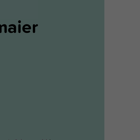
maier
s