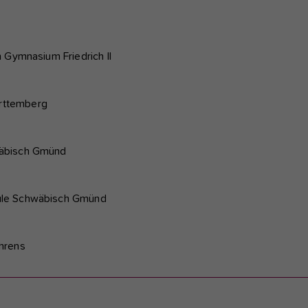
 Gymnasium Friedrich II
rttemberg
wäbisch Gmünd
ule Schwäbisch Gmünd
hrens