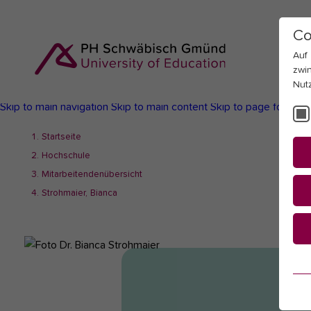
Co
Auf
zwi
Nut
Skip to main navigation
Skip to main content
Skip to page footer
You
Startseite
are
Hochschule
here:
Mitarbeitendenübersicht
Strohmaier, Bianca
Es
Es
be