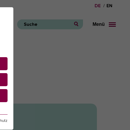
DE
EN
Menü
Suche
e
hutz