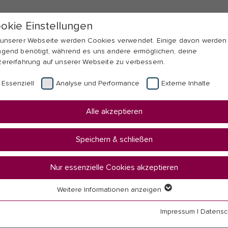
okie Einstellungen
 unserer Webseite werden Cookies verwendet. Einige davon werden
ngend benötigt, während es uns andere ermöglichen, deine
zererfahrung auf unserer Webseite zu verbessern.
Essenziell
Analyse und Performance
Externe Inhalte
Alle akzeptieren
Speichern & schließen
Nur essenzielle Cookies akzeptieren
Weitere Informationen anzeigen
senziell
senzielle Cookies werden für grundlegende Funktionen der Webseit
Impressum
|
Datensc
nötigt. Dadurch ist gewährleistet, dass die Webseite einwandfrei