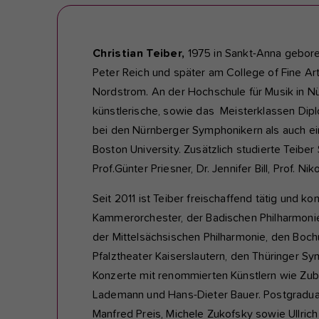
Christian Teiber,
1975 in Sankt-Anna geboren
Peter Reich und später am College of Fine Art
Nordstrom. An der Hochschule für Musik in N
künstlerische, sowie das Meisterklassen Dipl
bei den Nürnberger Symphonikern als auch ei
Boston University. Zusätzlich studierte Teib
Prof.Günter Priesner, Dr. Jennifer Bill, Prof. N
Seit 2011 ist Teiber freischaffend tätig und 
Kammerorchester, der Badischen Philharmoni
der Mittelsächsischen Philharmonie, den Boc
Pfalztheater Kaiserslautern, den Thüringer S
Konzerte mit renommierten Künstlern wie Zubin
Lademann und Hans-Dieter Bauer. Postgraduale
Manfred Preis, Michele Zukofsky sowie Ullrich 