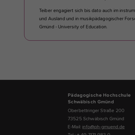
Teiber engagiert sich bis dato auch im instru
und Ausland und in musikpädagogischer Forsc
Gmünd - University of Education.
Pädagogische Hochschule
Schwäbisch Gmünd
Oberbettringer Straße 200
73525 Schwäbisch Gmünd
E-Mail:
info@ph-gmuend.de