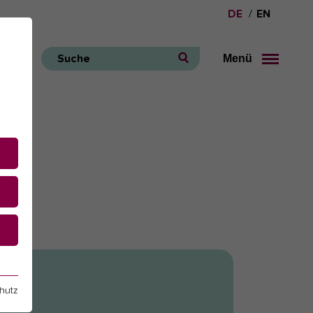
DE
EN
Menü
Suche
e
hutz