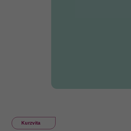
fu
A
Di
zu
ve
Ex
Wi
zu
vo
Kurzvita