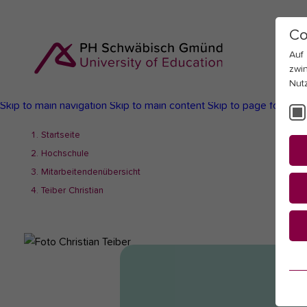
Co
Auf
zwi
Nut
Skip to main navigation
Skip to main content
Skip to page footer
You
Startseite
are
Hochschule
here:
Mitarbeitendenübersicht
Teiber Christian
Es
Es
be