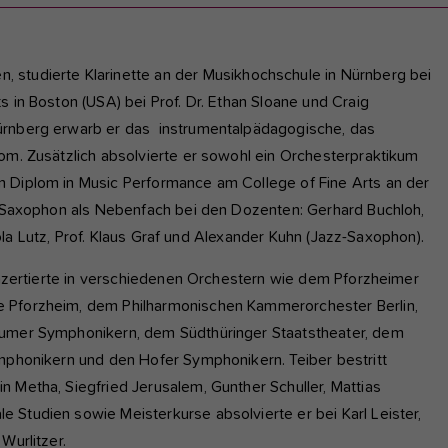
, studierte Klarinette an der Musikhochschule in Nürnberg bei
s in Boston (USA) bei Prof. Dr. Ethan Sloane und Craig
ürnberg erwarb er das instrumentalpädagogische, das
om. Zusätzlich absolvierte er sowohl ein Orchesterpraktikum
n Diplom in Music Performance am College of Fine Arts an der
er Saxophon als Nebenfach bei den Dozenten: Gerhard Buchloh,
ikola Lutz, Prof. Klaus Graf und Alexander Kuhn (Jazz-Saxophon).
konzertierte in verschiedenen Orchestern wie dem Pforzheimer
e Pforzheim, dem Philharmonischen Kammerorchester Berlin,
humer Symphonikern, dem Südthüringer Staatstheater, dem
ymphonikern und den Hofer Symphonikern. Teiber bestritt
 Metha, Siegfried Jerusalem, Gunther Schuller, Mattias
 Studien sowie Meisterkurse absolvierte er bei Karl Leister,
Wurlitzer.