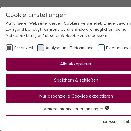
Cookie Einstellungen
Auf unserer Webseite werden Cookies verwendet. Einige davon
zwingend benötigt, während es uns andere ermöglichen, deine
Nutzererfahrung auf unserer Webseite zu verbessern.
Skip to main navigation
Skip to main content
Skip to page footer
Essenziell
Analyse und Performance
Externe Inhal
You
Startseite
Alle akzeptieren
are
Hochschule
here:
Organisation
Speichern & schließen
Beauftragte & Vertretungen
Gleichstellung
Nur essenzielle Cookies akzeptieren
Weitere Informationen anzeigen
Referat für
Essenziell
Essenzielle Cookies werden für grundlegende Funktionen der
Impressum
|
Dat
Webseite benötigt. Dadurch ist gewährleistet, dass die Webseit