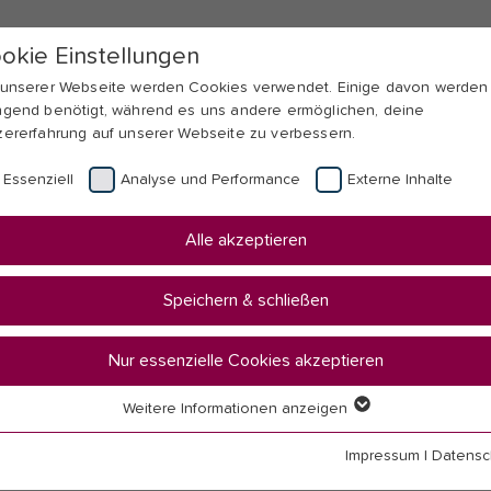
okie Einstellungen
 unserer Webseite werden Cookies verwendet. Einige davon werden
ngend benötigt, während es uns andere ermöglichen, deine
zererfahrung auf unserer Webseite zu verbessern.
Essenziell
Analyse und Performance
Externe Inhalte
Alle akzeptieren
Speichern & schließen
Nur essenzielle Cookies akzeptieren
Weitere Informationen anzeigen
erheit
senziell
senzielle Cookies werden für grundlegende Funktionen der Webseit
Impressum
|
Datensc
nötigt. Dadurch ist gewährleistet, dass die Webseite einwandfrei