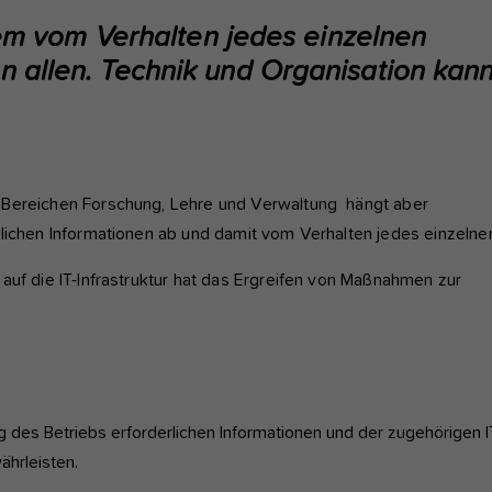
nktioniert.
llem vom Verhalten jedes einzelnen
 allen. Technik und Organisation kan
nalyse und Performance
ese Gruppe beinhaltet alle Skripte für analytisches Tracking und
gehörige Cookies. Es hilft uns die Nutzererfahrung der Website zu
rbessern.
Cookie-Informationen anzeigen
Name
etracker
 Bereichen Forschung, Lehre und Verwaltung hängt aber
lichen Informationen ab und damit vom Verhalten jedes einzelne
Anbieter
etracker GmbH - 20459 Hamburg
terne Inhalte
auf die IT-Infrastruktur hat das Ergreifen von Maßnahmen zur
r verwenden auf unserer Website externe Inhalte, um Ihnen
Laufzeit
1 Jahr
sätzliche Informationen anzubieten, wie Google Maps oder Videos
n youtube.
Diese Gruppe beinhaltet alle Skripte für analytische
Zweck
Tracking und zugehörige Cookies. Es hilft uns die
Nutzererfahrung der Website zu verbessern.
ung des Betriebs erforderlichen Informationen und der zugehörigen I
ährleisten.