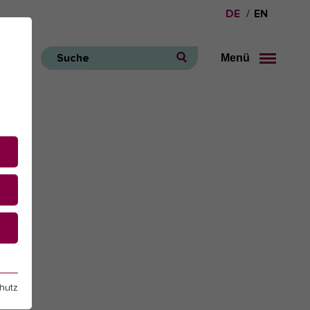
DE
EN
Menü
Suche
e
hutz