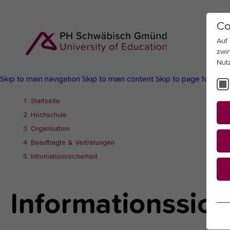
Co
Auf
zwi
Nut
Skip to main navigation
Skip to main content
Skip to page footer
You
Startseite
are
Hochschule
here:
Organisation
Beauftragte & Vertretungen
Informationssicherheit
Informationssich
Es
Es
be