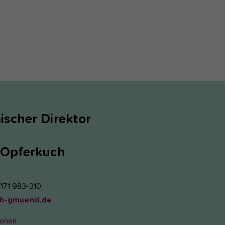
scher Direktor
Opferkuch
7171 983-310
h-gmuend.de
ionen