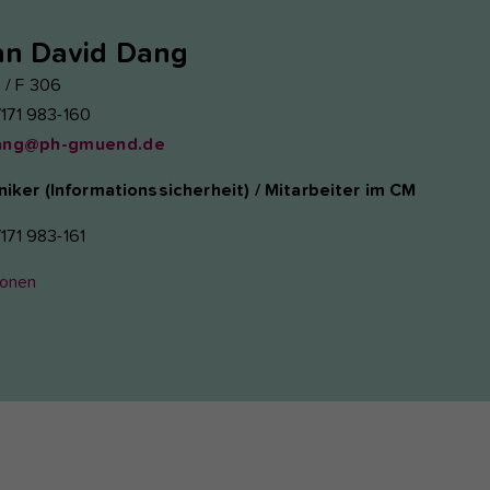
an
David Dang
 / F 306
7171 983-160
ang@ph-gmuend.de
ker (Informationssicherheit) / Mitarbeiter im CM
7171 983-161
ionen