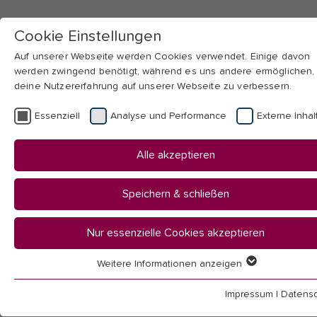
Cookie Einstellungen
Auf unserer Webseite werden Cookies verwendet. Einige davon
werden zwingend benötigt, während es uns andere ermöglichen,
deine Nutzererfahrung auf unserer Webseite zu verbessern.
Skip to main navigation
Skip to main content
Skip to page footer
Essenziell
Analyse und Performance
Externe Inhal
You
Startseite
Alle akzeptieren
are
Hochschule
here:
Organisation
Speichern & schließen
Verwaltung & Services
Formulare
Nur essenzielle Cookies akzeptieren
Weitere Informationen anzeigen
Formulare
Essenziell
Essenzielle Cookies werden für grundlegende Funktionen der
Impressum
|
Datensc
Webseite benötigt. Dadurch ist gewährleistet, dass die Webseit