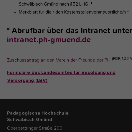
Schwäbisch Gmünd nach §52 LHG *
Merkblatt für die / den Kostenstellenverantwortliche/n *
* Abrufbar über das Intranet unte
intranet.ph-gmuend.de
(PDF, 1.33 
Zuschussantrag an den Verein der Freunde der PH
Formulare des Landesamtes für Besoldung und
Versorgung (LBV)
Pädagogische Hochschule
Schwäbisch Gmünd
Oberbettringer Straße 200