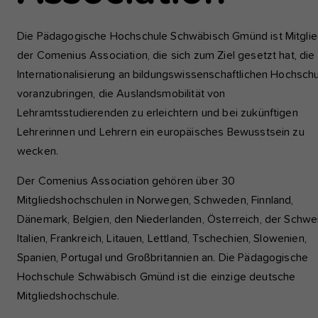
einwandfrei funktioniert.
Die Pädagogische Hochschule Schwäbisch Gmünd ist Mitgli
Analyse und Performance
der Comenius Association, die sich zum Ziel gesetzt hat, die
Diese Gruppe beinhaltet alle Skripte für analytisches Tracking u
Internationalisierung an bildungswissenschaftlichen Hochsch
zugehörige Cookies. Es hilft uns die Nutzererfahrung der Websi
voranzubringen, die Auslandsmobilität von
zu verbessern.
Lehramtsstudierenden zu erleichtern und bei zukünftigen
Cookie-Informationen anzeigen
Name
etracker
Lehrerinnen und Lehrern ein europäisches Bewusstsein zu
wecken.
Anbieter
etracker GmbH - 20459 Hamburg
Externe Inhalte
Der Comenius Association gehören über 30
Wir verwenden auf unserer Website externe Inhalte, um Ihnen
Laufzeit
1 Jahr
zusätzliche Informationen anzubieten, wie Google Maps oder
Mitgliedshochschulen in Norwegen, Schweden, Finnland,
Videos von youtube.
Dänemark, Belgien, den Niederlanden, Österreich, der Schwei
Diese Gruppe beinhaltet alle Skripte für
Italien, Frankreich, Litauen, Lettland, Tschechien, Slowenien,
analytisches Tracking und zugehörige Cookies
Zweck
Es hilft uns die Nutzererfahrung der Website z
Spanien, Portugal und Großbritannien an. Die Pädagogische
verbessern.
Hochschule Schwäbisch Gmünd ist die einzige deutsche
Mitgliedshochschule.