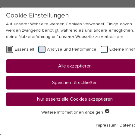
Cookie Einstellungen
Auf unserer Webseite werden Cookies verwendet. Einige davon
werden zwingend benötigt, während es uns andere ermöglichen,
deine Nutzererfahrung auf unserer Webseite zu verbessern.
Skip to main navigation
Skip to main content
Skip to page footer
Essenziell
Analyse und Performance
Externe Inhal
You
Startseite
Alle akzeptieren
are
International
here:
Internationale Programme & Projekte
Speichern & schließen
Comenius-Association
Nur essenzielle Cookies akzeptieren
Comenius
Weitere Informationen anzeigen
Essenziell
Essenzielle Cookies werden für grundlegende Funktionen der
Association
Impressum
|
Datensc
Webseite benötigt. Dadurch ist gewährleistet, dass die Webseit