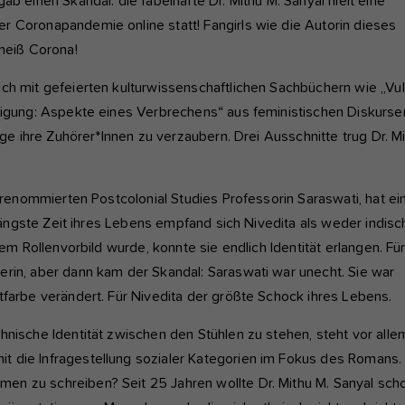
b einen Skandal: die fabelhafte Dr. Mithu M. Sanyal hielt eine
nktioniert.
r Coronapandemie online statt! Fangirls wie die Autorin dieses
cheiß Corona!
nalyse und Performance
ese Gruppe beinhaltet alle Skripte für analytisches Tracking und
ch mit gefeierten kulturwissenschaftlichen Sachbüchern wie „Vul
gehörige Cookies. Es hilft uns die Nutzererfahrung der Website zu
ltigung: Aspekte eines Verbrechens“ aus feministischen Diskurse
rbessern.
age ihre Zuhörer*Innen zu verzaubern. Drei Ausschnitte trug Dr. M
Cookie-Informationen anzeigen
Name
etracker
r renommierten Postcolonial Studies Professorin Saraswati, hat ei
Anbieter
etracker GmbH - 20459 Hamburg
terne Inhalte
 längste Zeit ihres Lebens empfand sich Nivedita als weder indisc
r verwenden auf unserer Website externe Inhalte, um Ihnen
Laufzeit
1 Jahr
nem Rollenvorbild wurde, konnte sie endlich Identität erlangen. Fü
sätzliche Informationen anzubieten, wie Google Maps oder Videos
n youtube.
erin, aber dann kam der Skandal: Saraswati war unecht. Sie war
Diese Gruppe beinhaltet alle Skripte für analytische
tfarbe verändert. Für Nivedita der größte Schock ihres Lebens.
Zweck
Tracking und zugehörige Cookies. Es hilft uns die
Nutzererfahrung der Website zu verbessern.
hnische Identität zwischen den Stühlen zu stehen, steht vor alle
t die Infragestellung sozialer Kategorien im Fokus des Romans.
en zu schreiben? Seit 25 Jahren wollte Dr. Mithu M. Sanyal sch