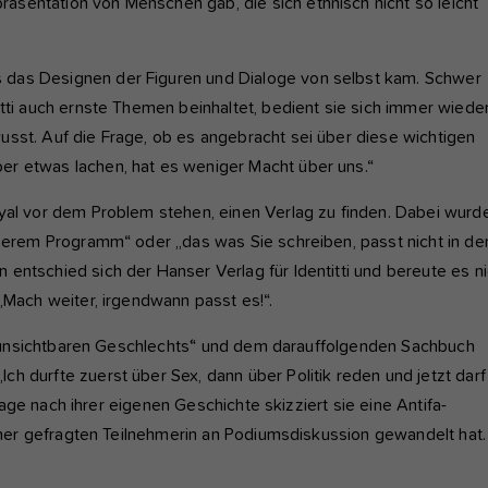
sentation von Menschen gab, die sich ethnisch nicht so leicht
 das Designen der Figuren und Dialoge von selbst kam. Schwer
itti auch ernste Themen beinhaltet, bedient sie sich immer wiede
usst. Auf die Frage, ob es angebracht sei über diese wichtigen
er etwas lachen, hat es weniger Macht über uns.“
nyal vor dem Problem stehen, einen Verlag zu finden. Dabei wurd
nserem Programm“ oder „das was Sie schreiben, passt nicht in de
entschied sich der Hanser Verlag für Identitti und bereute es ni
„Mach weiter, irgendwann passt es!“.
es ´unsichtbaren Geschlechts´“ und dem darauffolgenden Sachbuch
 durfte zuerst über Sex, dann über Politik reden und jetzt darf
Frage nach ihrer eigenen Geschichte skizziert sie eine Antifa-
einer gefragten Teilnehmerin an Podiumsdiskussion gewandelt hat.