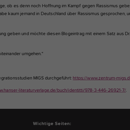
rage, ob es denn noch Hoffnung im Kampf gegen Rassismus gebe
n habe kaum jemand in Deutschland über Rassismus gesprochen, u
lung geben und möchte diesen Blogeintrag mit einem Satz aus Dr
miteinander umgehen.“
egrationsstudien MIGS durchgeführt:
https://www.zentrum-migs.d
w.hanser-literaturverlage.de/buch/identitti/978-3-446-26921-7/
.
Wichtige Seiten: