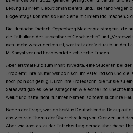
Es war das Jahr 2022, genauer gesagt der 12. Januar, und es ga
fu
Lesung zu ihrem Debütroman Identitti und… sie fand wegen de
Blogeintrags konnten so kein Selfie mit ihrem Idol machen. S
A
Di
Die dreifache Dietrich-Oppenberg-Medienpreisträgerin, die au
zu
die Enthüllung des ´unsichtbaren Geschlechts´“ und „Vergewa
ve
nicht mehr wegzudenken ist, war trotz der Virtualität in der L
M. Sanyal vor und beantwortete zahlreiche Fragen.
Aber erstmal kurz zum Inhalt: Nivedita, eine Studentin bei de
Ex
„Problem“. Ihre Mutter war polnisch, ihr Vater indisch und die
Wi
noch polnisch genug. Durch ihre Professorin, die für sie zu ei
zu
vo
Saraswati gab es keine Kategorien wie echte und unechte Ind
weiß* und hatte nicht nur ihren Namen, sondern auch ihre Hau
Neben der Frage, was es heißt in Deutschland in Bezug auf et
das zentrale Thema der Überschreitung von Grenzen und dami
Aber wie kam es zu der Entscheidung gerade über diese Them