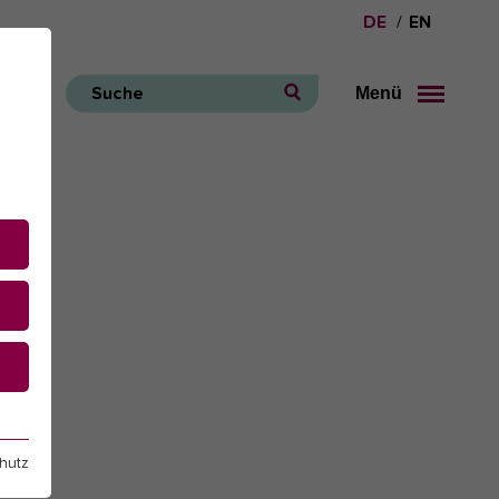
DE
EN
Menü
Suche
e
hutz