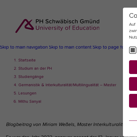
Co
Auf
zwi
Nut
Skip to main navigation
Skip to main content
Skip to page footer
You
Startseite
are
Studium an der PH
here:
Studiengänge
Germanistik & Interkulturalität/Multilingualität – Master
Lesungen
Mithu Sanyal
Es
Blogbeitrag von Miriam Weßels, Master Interkulturalität und
Es
be