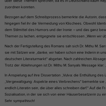
über diese Themen sprechen, da es in Deutschland kaum Reprä
zuordnen konnten.
Bezogen auf dem Schreibprozess bemerkte die Autorin, dass
hingegen fiel ihr die Vermeidung von Klischees. Obwohl Ident
dem Stilmittel des Humors und der Ironie – und das ganz bew
Themen zu lachen, entgegnete sie entschlossen „Wenn wir üb
Nach der Fertigstellung des Romans sah sich Dr. Mithu M. Sa
sie mit Sätzen wie „danke, wir haben schon eine Inderin in u
deutschen Literaturmarkt“ abgetan. Nach zahlreichen Absagen 
Trotz der Ablehnungen ist Dr. Mithu M. Sanyals Message klar: 
In Anspielung auf ihre Dissertation „Vulva: die Enthüllung d
„Vergewaltigung: Aspekte eines Verbrechens“ bemerkte sie „Ich
endlich Literatin sein, die über alles schreiben darf.“ Auf die 
Sozialisation, in der sie sich von einer Häuserbesetzerin zu 
Sehr sympathisch!