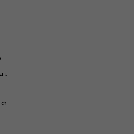
r
e
n
cht.
 ich