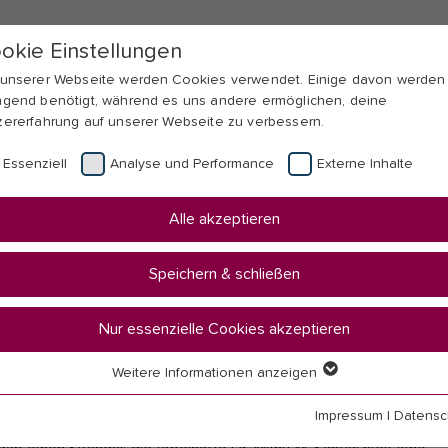
okie Einstellungen
 unserer Webseite werden Cookies verwendet. Einige davon werden
ngend benötigt, während es uns andere ermöglichen, deine
zererfahrung auf unserer Webseite zu verbessern.
Essenziell
Analyse und Performance
Externe Inhalte
Alle akzeptieren
Speichern & schließen
Nur essenzielle Cookies akzeptieren
Weitere Informationen anzeigen
senziell
 Integration
senzielle Cookies werden für grundlegende Funktionen der Webseit
Impressum
|
Datensc
nötigt. Dadurch ist gewährleistet, dass die Webseite einwandfrei