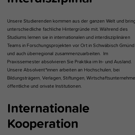
einwandfrei funktioniert.
Analyse und Performance
Unsere Studierenden kommen aus der ganzen Welt und brin
Diese Gruppe beinhaltet alle Skripte für analytisches Tracking u
unterschiedliche fachliche Hintergründe mit. Während des
zugehörige Cookies. Es hilft uns die Nutzererfahrung der Websi
Studiums lernen sie in internationalen und interdisziplinären
zu verbessern.
Teams in Forschungsprojekten vor Ort in Schwäbisch Gmünd
und auch überregional zusammenzuarbeiten. Im
Cookie-Informationen anzeigen
Name
etracker
Praxissemester absolvieren Sie Praktika im In- und Ausland.
Anbieter
etracker GmbH - 20459 Hamburg
Externe Inhalte
Unsere Absolvent*innen arbeiten an Hochschulen, bei
Wir verwenden auf unserer Website externe Inhalte, um Ihnen
Bildungsträgern, Verlagen, Stiftungen, Wirtschaftsunternehme
Laufzeit
1 Jahr
zusätzliche Informationen anzubieten, wie Google Maps oder
öffentliche und orivate Institutionen.
Videos von youtube.
Diese Gruppe beinhaltet alle Skripte für
analytisches Tracking und zugehörige Cookies
Internationale
Zweck
Es hilft uns die Nutzererfahrung der Website z
verbessern.
Kooperation