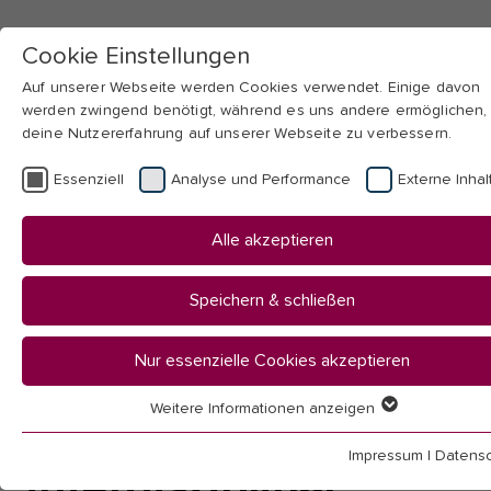
Cookie Einstellungen
Auf unserer Webseite werden Cookies verwendet. Einige davon
werden zwingend benötigt, während es uns andere ermöglichen,
deine Nutzererfahrung auf unserer Webseite zu verbessern.
Skip to main navigation
Skip to main content
Skip to page footer
Essenziell
Analyse und Performance
Externe Inhal
You
Startseite
Alle akzeptieren
are
Studium an der PH
here:
Studiengänge
Speichern & schließen
Germanistik & Interkulturalität/Multilingualität – Master
Unsere Studierenden
Nur essenzielle Cookies akzeptieren
Weitere Informationen anzeigen
International und
Essenziell
Essenzielle Cookies werden für grundlegende Funktionen der
Impressum
|
Datensc
interdisziplinär
Webseite benötigt. Dadurch ist gewährleistet, dass die Webseit