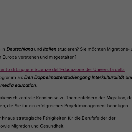
nktioniert.
nalyse und Performance
ese Gruppe beinhaltet alle Skripte für analytisches Tracking und
gehörige Cookies. Es hilft uns die Nutzererfahrung der Website zu
rbessern.
n in
Deutschland
und
Italien
studieren? Sie möchten Migrations- 
Cookie-Informationen anzeigen
Name
etracker
n Europa verstehen und mitgestalten?
Anbieter
etracker GmbH - 20459 Hamburg
terne Inhalte
ento di Lingue e Scienze dell’Educazione der Università della
r verwenden auf unserer Website externe Inhalte, um Ihnen
Programm an:
Den Doppelmasterstudiengang Interkulturalität un
Laufzeit
1 Jahr
sätzliche Informationen anzubieten, wie Google Maps oder Videos
la media education
.
n youtube.
Diese Gruppe beinhaltet alle Skripte für analytische
lienisch zentrale Kenntnisse zu Themenfeldern der Migration, d
Zweck
Tracking und zugehörige Cookies. Es hilft uns die
eiten, die Sie für ein erfolgreiches Projektmanagement benötigen.
Nutzererfahrung der Website zu verbessern.
naus strategische Fähigkeiten für die Berufsfelder der
sowie Migration und Gesundheit.