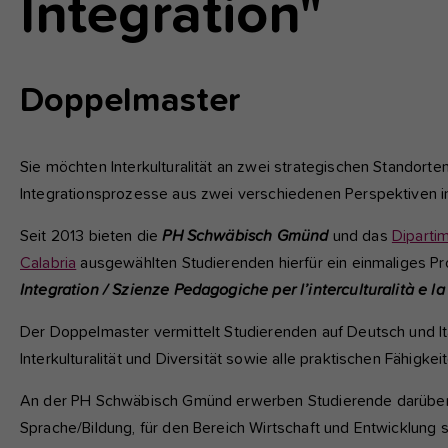
Integration"
fu
A
Doppelmaster
Di
zu
ve
Sie möchten Interkulturalität an zwei strategischen Standorte
Integrationsprozesse aus zwei verschiedenen Perspektiven i
Ex
Seit 2013 bieten die
PH Schwäbisch Gmünd
und das
Dipartim
Wi
Calabria
ausgewählten Studierenden hierfür ein einmaliges 
zu
Integration / Szienze Pedagogiche per l’interculturalità e 
vo
Der Doppelmaster vermittelt Studierenden auf Deutsch und Ita
Interkulturalität und Diversität sowie alle praktischen Fähigk
An der PH Schwäbisch Gmünd erwerben Studierende darüber hi
Sprache/Bildung, für den Bereich Wirtschaft und Entwicklung 