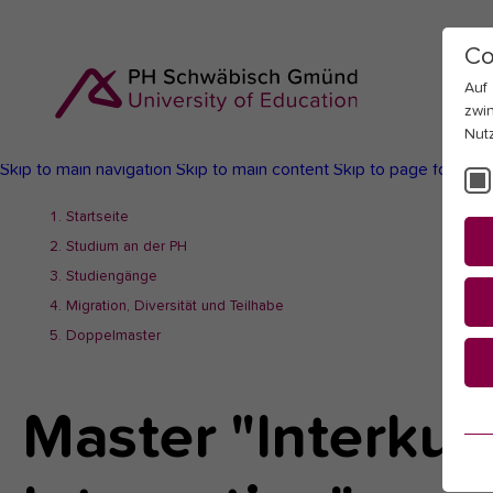
Co
Auf
zwi
Nut
Skip to main navigation
Skip to main content
Skip to page footer
You
Startseite
are
Studium an der PH
here:
Studiengänge
Migration, Diversität und Teilhabe
Doppelmaster
Master "Interkult
Es
Es
be