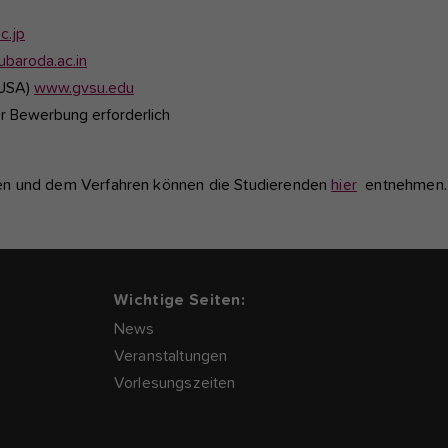
c.jp
baroda.ac.in
 USA)
www.gvsu.edu
r Bewerbung erforderlich
gen und dem Verfahren können die Studierenden
hier
entnehmen.
Wichtige Seiten:
News
Veranstaltungen
Vorlesungszeiten