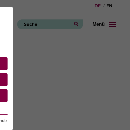
DE
EN
Menü
Suche
e
hutz