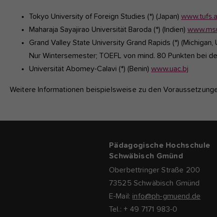
Tokyo University of Foreign Studies (*) (Japan)
www.tufs.a
Maharaja Sayajirao Universität Baroda (*) (Indien)
www.msu
Grand Valley State University Grand Rapids (*) (Michigan,
Nur Wintersemester; TOEFL von mind. 80 Punkten bei de
Universität Abomey-Calavi (*) (Benin)
www.uac.bj
Weitere Informationen beispielsweise zu den Voraussetzun
Pädagogische Hochschule
Schwäbisch Gmünd
Oberbettringer Straße 200
73525 Schwäbisch Gmünd
E-Mail:
info@ph-gmuend.de
Tel.: + 49 7171 983-0