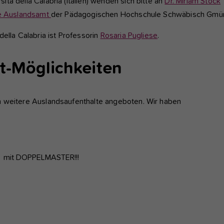
à della Calabria (Italien) wenden sich bitte an
Dr. Miriam Stock
e Auslandsamt
der Pädagogischen Hochschule Schwäbisch Gmü
ella Calabria ist Professorin
Rosaria Pugliese
.
t-Möglichkeiten
n weitere Auslandsaufenthalte angeboten. Wir haben
mit DOPPELMASTER!!!