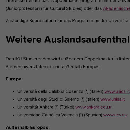
Interessenten für das Doppelmasterprogramm mit der Universit
(Juniorprofessorin für Cultural Studies) oder das
Akademisch
Zuständige Koordinatorin für das Programm an der Università d
Weitere Auslandsaufenthal
Den IKU-Studierenden wird außer dem Doppelmaster in Italie
Partneruniversitäten in- und außerhalb Europas:
Europa:
Università della Calabria Cosenza (*) (Italien)
www.unical.it
Università degli Studi di Salerno (*) (Italien)
www.unisa.it
Universität Ankara (*) (Türkei)
www.ankara.edu.tr
Universidad Cathólica Valencia (*) (Spanien)
www.ucv.es
Außerhalb Europas: