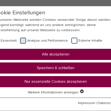
okie Einstellungen
 unserer Webseite werden Cookies verwendet. Einige davon werden
ngend benötigt, während es uns andere ermöglichen, deine
zererfahrung auf unserer Webseite zu verbessern.
Essenziell
Analyse und Performance
Externe Inhalte
Alle akzeptieren
Speichern & schließen
Nur essenzielle Cookies akzeptieren
Weitere Informationen anzeigen
uralität und
senziell
senzielle Cookies werden für grundlegende Funktionen der Webseit
Impressum
|
Datensc
nötigt. Dadurch ist gewährleistet, dass die Webseite einwandfrei