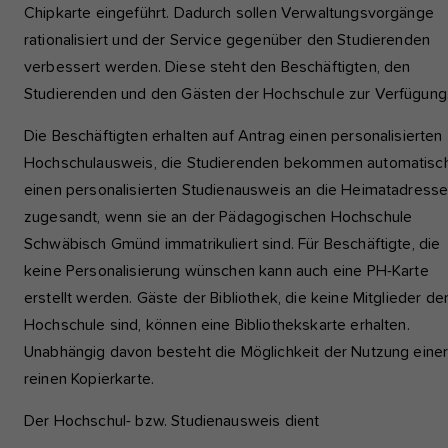
einwandfrei funktioniert.
Chipkarte eingeführt. Dadurch sollen Verwaltungsvorgänge
rationalisiert und der Service gegenüber den Studierenden
verbessert werden. Diese steht den Beschäftigten, den
Analyse und Performance
Studierenden und den Gästen der Hochschule zur Verfügung
Diese Gruppe beinhaltet alle Skripte für analytisches Tracking u
zugehörige Cookies. Es hilft uns die Nutzererfahrung der Websi
Die Beschäftigten erhalten auf Antrag einen personalisierten
verbessern.
Hochschulausweis, die Studierenden bekommen automatisc
Cookie-Informationen anzeigen
Name
etracker
einen personalisierten Studienausweis an die Heimatadress
zugesandt, wenn sie an der Pädagogischen Hochschule
Anbieter
etracker GmbH - 20459 Hamburg
Externe Inhalte
Schwäbisch Gmünd immatrikuliert sind. Für Beschäftigte, die
Wir verwenden auf unserer Website externe Inhalte, um Ihnen
Laufzeit
1 Jahr
keine Personalisierung wünschen kann auch eine PH-Karte
zusätzliche Informationen anzubieten, wie Google Maps oder V
erstellt werden. Gäste der Bibliothek, die keine Mitglieder de
von youtube.
Diese Gruppe beinhaltet alle Skripte für
Hochschule sind, können eine Bibliothekskarte erhalten.
analytisches Tracking und zugehörige Cookie
Zweck
Unabhängig davon besteht die Möglichkeit der Nutzung eine
hilft uns die Nutzererfahrung der Website zu
reinen Kopierkarte.
verbessern.
Der Hochschul- bzw. Studienausweis dient