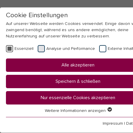
Cookie Einstellungen
Auf unserer Webseite werden Cookies verwendet. Einige davon
zwingend benötigt, während es uns andere ermöglichen, deine
Nutzererfahrung auf unserer Webseite zu verbessern.
Skip to main navigation
Skip to main content
Skip to page footer
Essenziell
Analyse und Performance
Externe Inhal
You
Startseite
Alle akzeptieren
are
Studium an der PH
here:
Studienorganisation
Speichern & schließen
Multifunktionskarte
Nur essenzielle Cookies akzeptieren
Multifunktionska
Weitere Informationen anzeigen
Essenziell
Essenzielle Cookies werden für grundlegende Funktionen der
Impressum
|
Dat
Webseite benötigt. Dadurch ist gewährleistet, dass die Webseit
Die Pädagogische Hochschule hat eine multifunktionale