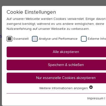
Cookie Einstellungen
Auf unserer Webseite werden Cookies verwendet. Einige davo
zwingend benötigt, während es uns andere ermöglichen, deine
Nutzererfahrung auf unserer Webseite zu verbessern.
Skip to main navigation
Skip to main content
Skip to page footer
Essenziell
Analyse und Performance
Externe Inha
You
Startseite
Alle akzeptieren
are
Transfer & Weiterbildung
here:
Öffnung der Hochschule in die Gesellschaft
Speichern & schließen
Angebote für Kinder & Jugendliche
Lehr-Lern-Labor Unicorner
Nur essenzielle Cookies akzeptieren
Weitere Informationen anzeigen
Lehr-Lern-Labor
Essenziell
Essenzielle Cookies werden für grundlegende Funktionen der
Impressum
|
benötigt. Dadurch ist gewährleistet, dass die Webseite einwand