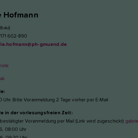
e
Hofmann
tbau)
7171 602-890
ele.hofmann@ph-gmuend.de
ünste
ik
e:
0 Uhr. Bitte Voranmeldung 2 Tage vorher per E-Mail
 in der vorlesungsfreien Zeit:
h bestätigter Voranmeldung per Mail (Link wird zugeschickt)
gabri
6, 08:00 Uhr
6, 09:30 Uhr