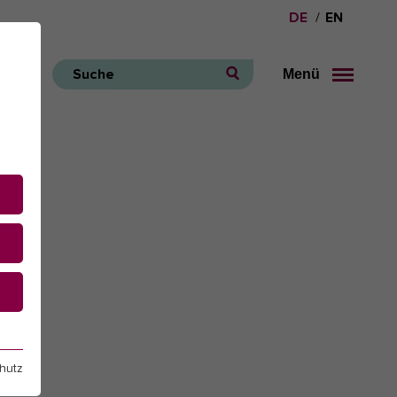
DE
EN
Menü
Suche
e
hutz