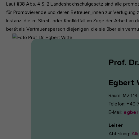
fu
Laut §38 Abs. 4 S. 2 Landeshochschulgesetz sind alle prom
für Promovierende und deren Betreuer_innen zur Verfügung zu
Instanz, die im Streit- oder Konfliktfall im Zuge der Arbeit a
A
berät als Vertrauensperson diejenigen, die sie über ein vermu
Di
zu
ve
Prof. Dr.
Ex
Wi
Egbert
zu
vo
Raum: M2 1.14
Telefon: +49 
E-Mail:
egber
Leiter
Abteilung:
All