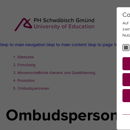
Co
Auf
zwi
Nut
Skip to main navigation
Skip to main content
Skip to page footer
You
Startseite
are
Forschung
here:
Wissenschaftliche Karriere und Qualifizierung
Promotion
Ombudspersonen
Ombudspersone
Es
Es
be