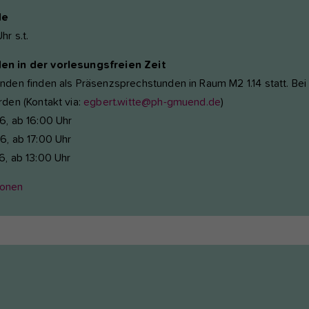
de
hr s.t.
n in der vorlesungsfreien Zeit
nden finden als Präsenzsprechstunden in Raum M2 1.14 statt. Be
rden (Kontakt via:
egbert.witte@ph-gmuend.de
)
6, ab 16:00 Uhr
6, ab 17:00 Uhr
6, ab 13:00 Uhr
ionen