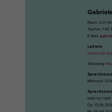
Gabriel
Raum: 2.01 (Al
Telefon: +49 
E-Mail:
gabri
Leiterin
Institut der K
Abteilung:
Mus
Sprechstund
Mittwoch 12:0
Sprechstunde
bitte nur nac
Do. 13.08.202
Mi. 09.09.202