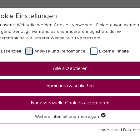
okie Einstellungen
 unserer Webseite werden Cookies verwendet. Einige davon werden
ngend benötigt, während es uns andere ermöglichen, deine
zererfahrung auf unserer Webseite zu verbessern.
Essenziell
Analyse und Performance
Externe Inhalte
Alle akzeptieren
Speichern & schließen
Nur essenzielle Cookies akzeptieren
Weitere Informationen anzeigen
n
senziell
senzielle Cookies werden für grundlegende Funktionen der Webseit
Impressum
|
Datensc
nötigt. Dadurch ist gewährleistet, dass die Webseite einwandfrei