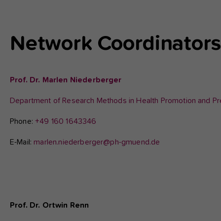
fu
Show
larger
version
A
Network Coordinators
Di
zu
ve
Prof. Dr. Marlen Niederberger
Department of Research Methods in Health Promotion and Pr
Ex
Phone:
+49 160 1643346
Wi
zu
E-Mail:
marlen.niederberger@ph-gmuend.de
vo
Show
larger
Prof. Dr. Ortwin Renn
version