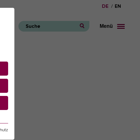
DE
EN
Menü
Suche
e
hutz