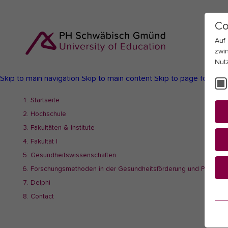
Co
Auf
zwi
Nut
Skip to main navigation
Skip to main content
Skip to page footer
You
Startseite
are
Hochschule
here:
Fakultäten & Institute
Fakultät I
Gesundheitswissenschaften
Forschungsmethoden in der Gesundheitsförderung und Präventi
Delphi
Es
Contact
Es
be