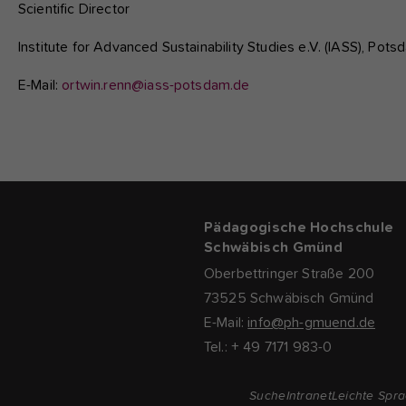
Scientific Director
Institute for Advanced Sustainability Studies e.V. (IASS), Po
E-Mail:
ortwin.renn@iass-potsdam.de
Pädagogische Hochschule
Schwäbisch Gmünd
Oberbettringer Straße 200
73525 Schwäbisch Gmünd
E-Mail:
info@ph-gmuend.de
Tel.: + 49 7171 983-0
Suche
Intranet
Leichte Spr