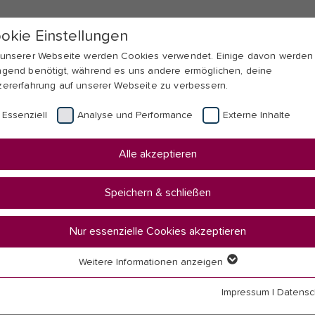
okie Einstellungen
 unserer Webseite werden Cookies verwendet. Einige davon werden
ngend benötigt, während es uns andere ermöglichen, deine
zererfahrung auf unserer Webseite zu verbessern.
Essenziell
Analyse und Performance
Externe Inhalte
Alle akzeptieren
Speichern & schließen
Nur essenzielle Cookies akzeptieren
on
Weitere Informationen anzeigen
senziell
senzielle Cookies werden für grundlegende Funktionen der Webseit
Impressum
|
Datensc
nötigt. Dadurch ist gewährleistet, dass die Webseite einwandfrei