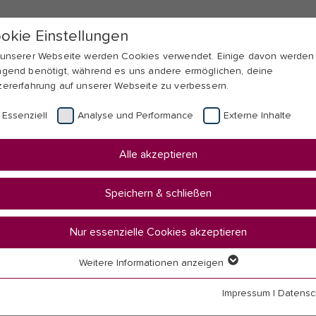
okie Einstellungen
 unserer Webseite werden Cookies verwendet. Einige davon werden
ngend benötigt, während es uns andere ermöglichen, deine
zererfahrung auf unserer Webseite zu verbessern.
Essenziell
Analyse und Performance
Externe Inhalte
Alle akzeptieren
Speichern & schließen
Nur essenzielle Cookies akzeptieren
Weitere Informationen anzeigen
senziell
senzielle Cookies werden für grundlegende Funktionen der Webseit
Impressum
|
Datensc
nötigt. Dadurch ist gewährleistet, dass die Webseite einwandfrei