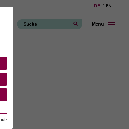
DE
EN
Menü
Suche
e
hutz