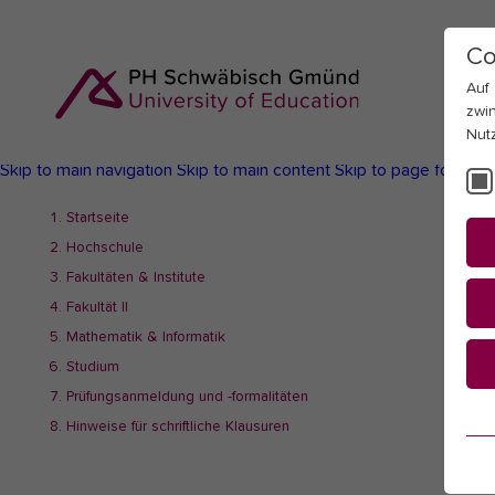
Co
Auf
zwi
Nut
Skip to main navigation
Skip to main content
Skip to page footer
You
Startseite
are
Hochschule
here:
Fakultäten & Institute
Fakultät II
Mathematik & Informatik
Studium
Prüfungsanmeldung und -formalitäten
Es
Hinweise für schriftliche Klausuren
Es
be