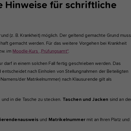
nktioniert.
 Hinweise für schriftliche
nalyse und Performance
ese Gruppe beinhaltet alle Skripte für analytisches Tracking und
gehörige Cookies. Es hilft uns die Nutzererfahrung der Website zu
rund (z. B. Krankheit) möglich. Der geltend gemachte Grund mus
rbessern.
bhaft gemacht werden. Für das weitere Vorgehen bei Krankheit
bzw. im
Moodle-Kurs „Prüfungsamt“
.
Cookie-Informationen anzeigen
Name
etracker
ur darf in einem solchen Fall fertig geschrieben werden. Das
Anbieter
etracker GmbH - 20459 Hamburg
terne Inhalte
 entscheidet nach Einholen von Stellungnahmen der Beteiligten
r verwenden auf unserer Website externe Inhalte, um Ihnen
Laufzeit
1 Jahr
Namens/der Matrikelnummer) nach Klausurende gilt als
sätzliche Informationen anzubieten, wie Google Maps oder Videos
n youtube.
Diese Gruppe beinhaltet alle Skripte für analytische
Zweck
Tracking und zugehörige Cookies. Es hilft uns die
 und in die Tasche zu stecken.
Taschen und Jacken
sind an de
Nutzererfahrung der Website zu verbessern.
ierendenausweis
und
Matrikelnummer
mit an Ihren Platz und