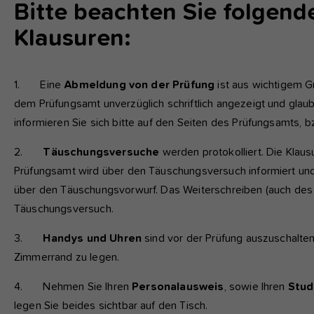
fu
Bitte beachten Sie folgende
Klausuren:
A
Di
zu
1. Eine
Abmeldung von der Prüfung
ist aus wichtigem G
ve
dem Prüfungsamt unverzüglich schriftlich angezeigt und glau
informieren Sie sich bitte auf den Seiten des Prüfungsamts, 
2.
Täuschungsversuche
werden protokolliert. Die Klaus
Ex
Prüfungsamt wird über den Täuschungsversuch informiert und
Wi
über den Täuschungsvorwurf. Das Weiterschreiben (auch des 
zu
Täuschungsversuch.
vo
3.
Handys und Uhren
sind vor der Prüfung auszuschalten
Zimmerrand zu legen.
4. Nehmen Sie Ihren
Personalausweis
, sowie Ihren
Stud
legen Sie beides sichtbar auf den Tisch.