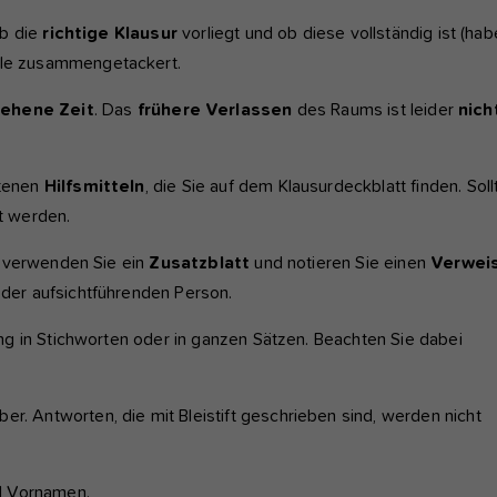
ob die
richtige Klausur
vorliegt und ob diese vollständig ist (ha
eile zusammengetackert.
ehene Zeit
. Das
frühere Verlassen
des Raums ist leider
nich
otenen
Hilfsmitteln
, die Sie auf dem Klausurdeckblatt finden. Soll
et werden.
, verwenden Sie ein
Zusatzblatt
und notieren Sie einen
Verwei
 der aufsichtführenden Person.
g in Stichworten oder in ganzen Sätzen. Beachten Sie dabei
. Antworten, die mit Bleistift geschrieben sind, werden nicht
nd Vornamen.