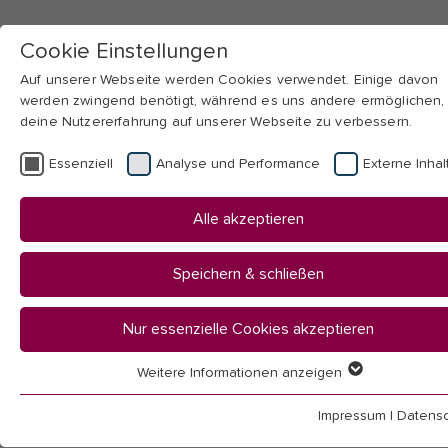
Cookie Einstellungen
Auf unserer Webseite werden Cookies verwendet. Einige davon
werden zwingend benötigt, während es uns andere ermöglichen,
deine Nutzererfahrung auf unserer Webseite zu verbessern.
Skip to main navigation
Skip to main content
Skip to page footer
Essenziell
Analyse und Performance
Externe Inhal
You
Startseite
Alle akzeptieren
are
Hochschule
here:
Fakultäten & Institute
Speichern & schließen
Fakultät II
Mathematik & Informatik
Nur essenzielle Cookies akzeptieren
Studium
Studienverlauf
Weitere Informationen anzeigen
Essenziell
Erweiterungsfach Informatische Grundbildung
Essenzielle Cookies werden für grundlegende Funktionen der
Impressum
|
Datensc
Webseite benötigt. Dadurch ist gewährleistet, dass die Webseit