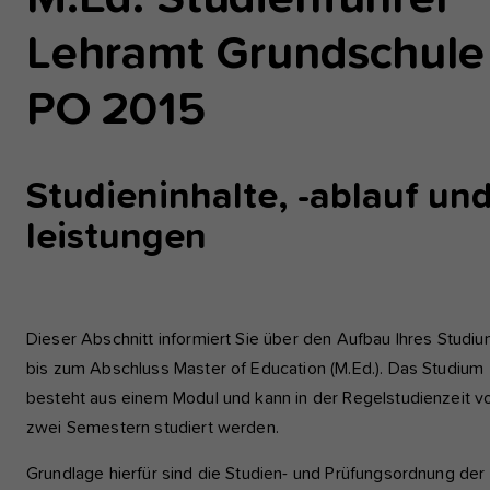
einwandfrei funktioniert.
Lehramt Grundschule
Analyse und Performance
PO 2015
Diese Gruppe beinhaltet alle Skripte für analytisches Tracking u
zugehörige Cookies. Es hilft uns die Nutzererfahrung der Websi
zu verbessern.
Studieninhalte, -ablauf und
Cookie-Informationen anzeigen
Name
etracker
leistungen
Anbieter
etracker GmbH - 20459 Hamburg
Externe Inhalte
Wir verwenden auf unserer Website externe Inhalte, um Ihnen
Laufzeit
1 Jahr
zusätzliche Informationen anzubieten, wie Google Maps oder
Videos von youtube.
Dieser Abschnitt informiert Sie über den Aufbau Ihres Studi
Diese Gruppe beinhaltet alle Skripte für
bis zum Abschluss Master of Education (M.Ed.). Das Studium
analytisches Tracking und zugehörige Cookies
Zweck
Es hilft uns die Nutzererfahrung der Website z
besteht aus einem Modul und kann in der Regelstudienzeit v
verbessern.
zwei Semestern studiert werden.
Grundlage hierfür sind die Studien- und Prüfungsordnung der