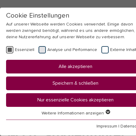
Cookie Einstellungen
Auf unserer Webseite werden Cookies verwendet. Einige davon
werden zwingend benötigt, während es uns andere ermöglichen,
deine Nutzererfahrung auf unserer Webseite zu verbessern.
Skip to main navigation
Skip to main content
Skip to page footer
Essenziell
Analyse und Performance
Externe Inhal
You
Startseite
Alle akzeptieren
are
Hochschule
here:
Fakultäten & Institute
Speichern & schließen
Fakultät II
Sprache & Literatur
Nur essenzielle Cookies akzeptieren
Deutsch mit Sprecherziehung
M.Ed. Studienführer GS
Weitere Informationen anzeigen
Essenziell
Essenzielle Cookies werden für grundlegende Funktionen der
Impressum
|
Datensc
Webseite benötigt. Dadurch ist gewährleistet, dass die Webseit
M.Ed. Studienführer