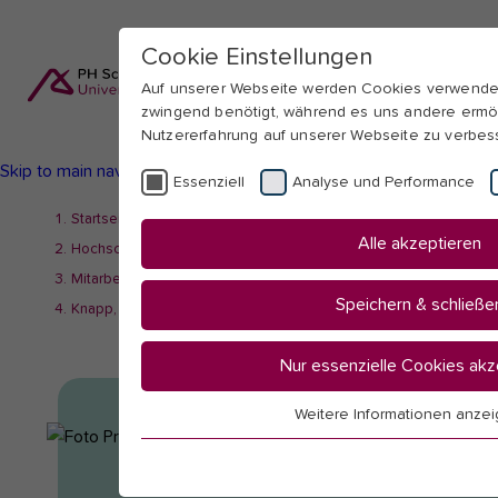
Cookie Einstellungen
Auf unserer Webseite werden Cookies verwende
zwingend benötigt, während es uns andere ermö
Nutzererfahrung auf unserer Webseite zu verbes
Skip to main navigation
Skip to main content
Skip to page footer
Essenziell
Analyse und Performance
You
Startseite
Alle akzeptieren
are
Hochschule
here:
Mitarbeitendenübersicht
Speichern & schließe
Knapp, Damaris
Nur essenzielle Cookies akz
Weitere Informationen anze
Essenziell
Essenzielle Cookies werden für grundlegende 
benötigt. Dadurch ist gewährleistet, dass die W