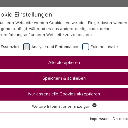
okie Einstellungen
 unserer Webseite werden Cookies verwendet. Einige davon werden
ngend benötigt, während es uns andere ermöglichen, deine
zererfahrung auf unserer Webseite zu verbessern.
Essenziell
Analyse und Performance
Externe Inhalte
Alle akzeptieren
Speichern & schließen
Nur essenzielle Cookies akzeptieren
Weitere Informationen anzeigen
senziell
senzielle Cookies werden für grundlegende Funktionen der Webseit
Impressum
|
Datensc
nötigt. Dadurch ist gewährleistet, dass die Webseite einwandfrei