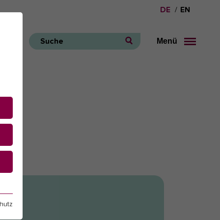
DE
EN
Menü
Suche
e
hutz