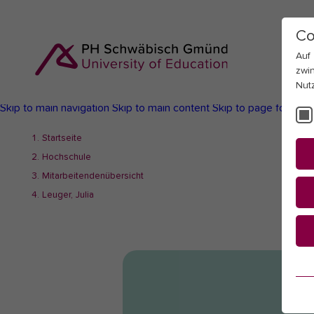
Co
Auf
zwi
Nut
Skip to main navigation
Skip to main content
Skip to page footer
You
Startseite
are
Hochschule
here:
Mitarbeitendenübersicht
Leuger, Julia
Es
Es
be