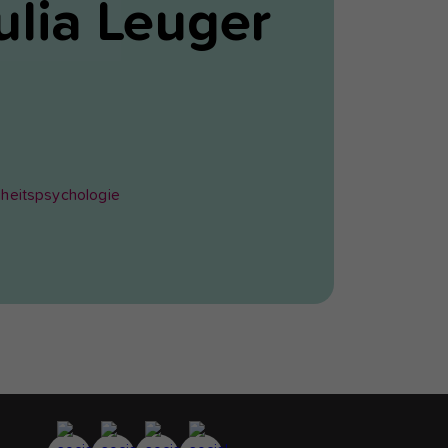
ulia
Leuger
heitspsychologie
s