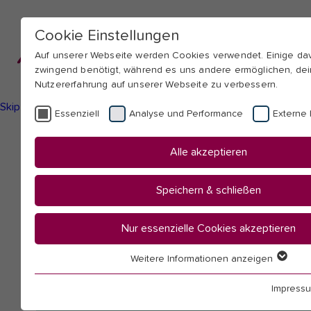
Cookie Einstellungen
Auf unserer Webseite werden Cookies verwendet. Einige d
zwingend benötigt, während es uns andere ermöglichen, de
Nutzererfahrung auf unserer Webseite zu verbessern.
Skip to main navigation
Skip to main content
Skip to page footer
Essenziell
Analyse und Performance
Externe 
You
Startseite
Alle akzeptieren
are
Hochschule
here:
Mitarbeitendenübersicht
Speichern & schließen
Liebendörfer, Michael
Nur essenzielle Cookies akzeptieren
Weitere Informationen anzeigen
Essenziell
Essenzielle Cookies werden für grundlegende Funktionen 
Impress
benötigt. Dadurch ist gewährleistet, dass die Webseite ein