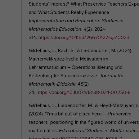
Students’ Interest? What Preservice Teachers Exp
and What Students Really Experience.
Implementation and Replication Studies in
Mathematics Education
,
4
(2), 282–
314.
https://doi.org/10.1163/26670127-bja10023
Gildehaus, L., Rach, S., & Liebendörfer, M. (2024).
Mathematikspezifische Motivation im
Lehramtsstudium – Operationalisierung und
Bedeutung für Studienprozesse.
Journal für
Mathematik-Didaktik
,
45
(2),
24.
https://doi.org/10.1007/s13138-024-00250-8
Gildehaus, L., Liebendörfer, M., & Heyd-Metzuyanim,
(2024). “I’m a bit out of place here.”—Preservice
teachers’ positioning in the figured world of univers
mathematics.
Educational Studies in Mathematics
https://doi.org/10.1007/s10649-024-10315-7