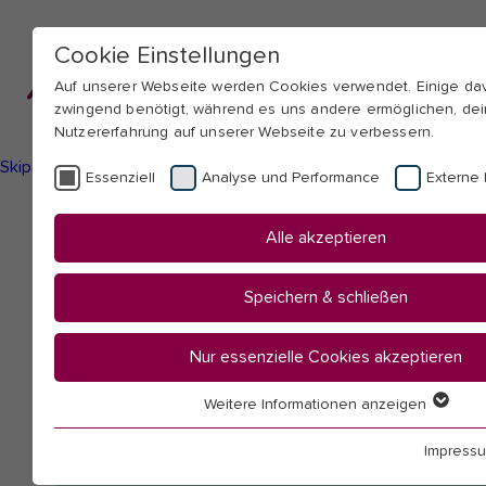
Cookie Einstellungen
Auf unserer Webseite werden Cookies verwendet. Einige d
zwingend benötigt, während es uns andere ermöglichen, de
Nutzererfahrung auf unserer Webseite zu verbessern.
Skip to main navigation
Skip to main content
Skip to page footer
Essenziell
Analyse und Performance
Externe 
You
Startseite
Alle akzeptieren
are
Hochschule
here:
Mitarbeitendenübersicht
Speichern & schließen
Lentin, Marina
Nur essenzielle Cookies akzeptieren
Weitere Informationen anzeigen
Essenziell
Essenzielle Cookies werden für grundlegende Funktionen 
Impress
benötigt. Dadurch ist gewährleistet, dass die Webseite ein