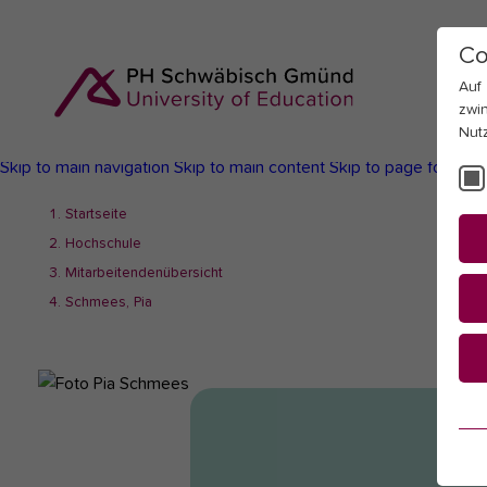
Co
Auf
zwi
Nut
Skip to main navigation
Skip to main content
Skip to page footer
You
Startseite
are
Hochschule
here:
Mitarbeitendenübersicht
Schmees, Pia
Es
Es
be