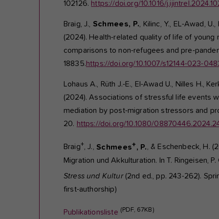
102126.
https://doi.org/10.1016/j.ijintrel.2024.1
Braig, J.,
Schmees, P.
, Kilinc, Y., EL-Awad, U.
(2024). Health-related quality of life of you
comparisons to non-refugees and pre-pande
18835.
https://doi.org/10.1007/s12144-023-04
Lohaus A., Rüth J.-E., El-Awad U., Nilles H., Ker
(2024). Associations of stressful life events
mediation by post-migration stressors and pr
20.
https://doi.org/10.1080/08870446.2024.
+
+
Braig
, J.,
Schmees
, P.
, & Eschenbeck, H. (
Migration und Akkulturation. In T. Ringeisen, P
Stress und Kultur
(2nd ed., pp. 243-262). Spri
first-authorship)
(PDF, 67KB)
Publikationsliste