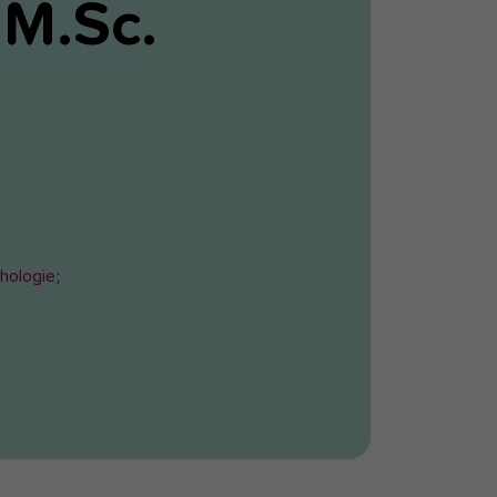
 M.Sc.
hologie
;
s