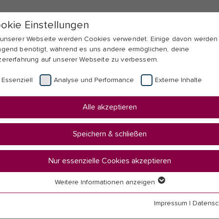
okie Einstellungen
 unserer Webseite werden Cookies verwendet. Einige davon werden
ngend benötigt, während es uns andere ermöglichen, deine
zererfahrung auf unserer Webseite zu verbessern.
Essenziell
Analyse und Performance
Externe Inhalte
Alle akzeptieren
Speichern & schließen
Nur essenzielle Cookies akzeptieren
Weitere Informationen anzeigen
senziell
senzielle Cookies werden für grundlegende Funktionen der Webseit
Impressum
|
Datensc
nötigt. Dadurch ist gewährleistet, dass die Webseite einwandfrei