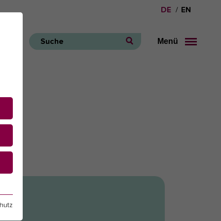
DE
EN
Menü
Suche
e
hutz