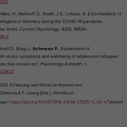
02126
, Nilles, H., Kerkhoff, D., Rueth, J.-E., Lohaus, A. & Eschenbeck, H.
ng refugees in Germany during the COVID-19 pandemic:
mic times.
Current Psychology, 43(
2), 18824–
838-0
khoff D., Braig J.,
Schmees P.
, Eschenbeck H.
 with stress symptoms and well-being of adolescent refugees:
otective resources?,
Psychology & Health
, 1-
2422822
2021). Erfassung von Stress im Kontext von
. Genkova & F. Leong (Eds.),
Handbuch
+
nger.
https://doi.org/10.1007/978-3-658-27825-0_42-1
(
shared