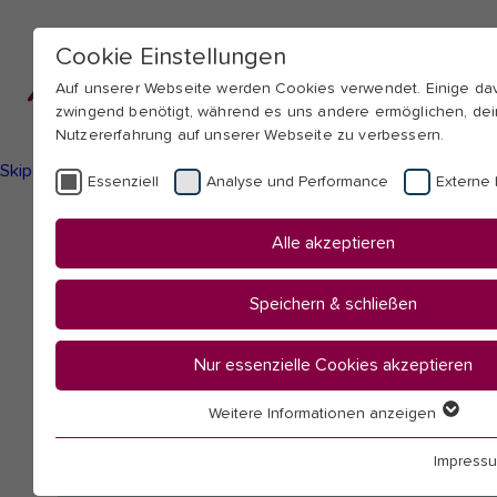
Cookie Einstellungen
Auf unserer Webseite werden Cookies verwendet. Einige d
zwingend benötigt, während es uns andere ermöglichen, de
Nutzererfahrung auf unserer Webseite zu verbessern.
Skip to main navigation
Skip to main content
Skip to page footer
Essenziell
Analyse und Performance
Externe 
You
Startseite
Alle akzeptieren
are
Hochschule
here:
Mitarbeitendenübersicht
Speichern & schließen
Zimmer, Volker
Nur essenzielle Cookies akzeptieren
Weitere Informationen anzeigen
Essenziell
Essenzielle Cookies werden für grundlegende Funktionen 
Impress
benötigt. Dadurch ist gewährleistet, dass die Webseite ein