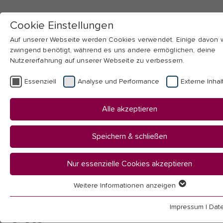
Cookie Einstellungen
Auf unserer Webseite werden Cookies verwendet. Einige davon
zwingend benötigt, während es uns andere ermöglichen, deine
Nutzererfahrung auf unserer Webseite zu verbessern.
Skip to main navigation
Skip to main content
Skip to page footer
Essenziell
Analyse und Performance
Externe Inhal
You
Startseite
Alle akzeptieren
are
Hochschule
here:
Organisation
Speichern & schließen
Beauftragte & Vertretungen
Gleichstellung
Nur essenzielle Cookies akzeptieren
Campus und Care
Für Wissenschaftler*innen
Weitere Informationen anzeigen
Essenziell
Essenzielle Cookies werden für grundlegende Funktionen der
Impressum
|
Dat
Webseite benötigt. Dadurch ist gewährleistet, dass die Webseit
Für