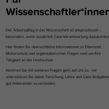
einwandfrei funktioniert.
Wissenschaftler*inne
Analyse und Performance
Diese Gruppe beinhaltet alle Skripte für analytisches Tracking u
zugehörige Cookies. Es hilft uns die Nutzererfahrung der Websi
Der Arbeitsalltag in der Wissenschaft ist anspruchsvoll –
verbessern.
besonders, wenn zusätzlich Care-Verantwortung dazukomm
Cookie-Informationen anzeigen
Name
etracker
Hier finden Sie übersichtliche Informationen zu Elternzeit,
Mutterschutz und organisatorischen Fragen rund um Ihre
Anbieter
etracker GmbH - 20459 Hamburg
Externe Inhalte
Tätigkeit an der Hochschule.
Wir verwenden auf unserer Website externe Inhalte, um Ihnen
Laufzeit
1 Jahr
zusätzliche Informationen anzubieten, wie Google Maps oder V
Kommen Sie mit weiteren Fragen gern auf uns zu - wir
von youtube.
Diese Gruppe beinhaltet alle Skripte für
unterstützen Sie dabei, Forschung, Lehre und Care-Aufgabe
analytisches Tracking und zugehörige Cookie
gut miteinander zu verbinden.
Zweck
hilft uns die Nutzererfahrung der Website zu
verbessern.