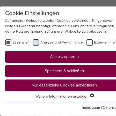
Cookie Einstellungen
Auf unserer Webseite werden Cookies verwendet. Einige davon
werden zwingend benötigt, während es uns andere ermöglichen,
deine Nutzererfahrung auf unserer Webseite zu verbessern.
Skip to main navigation
Skip to main content
Skip to page footer
Essenziell
Analyse und Performance
Externe Inhal
You
Startseite
Alle akzeptieren
are
Hochschule
here:
Organisation
Speichern & schließen
Beauftragte & Vertretungen
Gleichstellung
Nur essenzielle Cookies akzeptieren
Campus und Care
Pflegende Angehörige
Weitere Informationen anzeigen
Essenziell
Essenzielle Cookies werden für grundlegende Funktionen der
Impressum
|
Datensc
Webseite benötigt. Dadurch ist gewährleistet, dass die Webseit
Kontaktdaten und