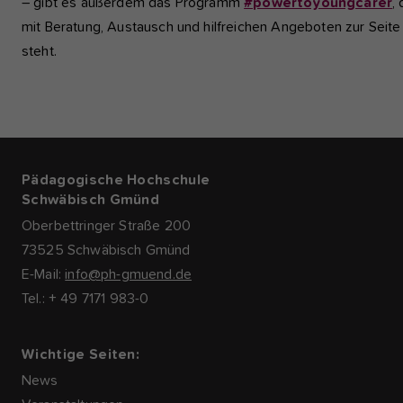
– gibt es außerdem das Programm
#powertoyoungcarer
,
mit Beratung, Austausch und hilfreichen Angeboten zur Seite
steht.
Pädagogische Hochschule
Schwäbisch Gmünd
Oberbettringer Straße 200
73525 Schwäbisch Gmünd
E-Mail:
info@ph-gmuend.de
Tel.: + 49 7171 983-0
Wichtige Seiten:
News