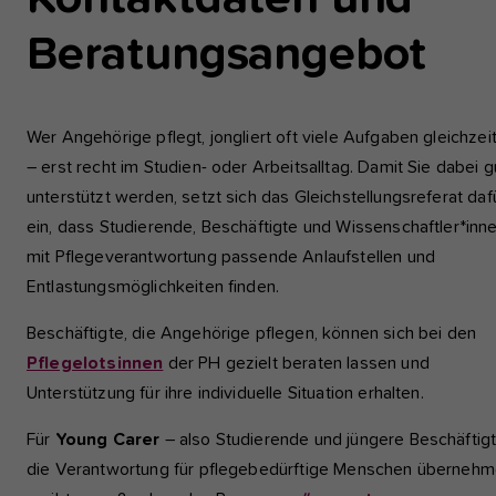
einwandfrei funktioniert.
Beratungsangebot
Analyse und Performance
Diese Gruppe beinhaltet alle Skripte für analytisches Tracking u
zugehörige Cookies. Es hilft uns die Nutzererfahrung der Websi
Wer Angehörige pflegt, jongliert oft viele Aufgaben gleichzeit
zu verbessern.
– erst recht im Studien- oder Arbeitsalltag. Damit Sie dabei g
unterstützt werden, setzt sich das Gleichstellungsreferat daf
Cookie-Informationen anzeigen
Name
etracker
ein, dass Studierende, Beschäftigte und Wissenschaftler*inn
Anbieter
etracker GmbH - 20459 Hamburg
Externe Inhalte
mit Pflegeverantwortung passende Anlaufstellen und
Wir verwenden auf unserer Website externe Inhalte, um Ihnen
Entlastungsmöglichkeiten finden.
Laufzeit
1 Jahr
zusätzliche Informationen anzubieten, wie Google Maps oder
Videos von youtube.
Beschäftigte, die Angehörige pflegen, können sich bei den
Diese Gruppe beinhaltet alle Skripte für
Pflegelotsinnen
der PH gezielt beraten lassen und
analytisches Tracking und zugehörige Cookies
Zweck
Unterstützung für ihre individuelle Situation erhalten.
Es hilft uns die Nutzererfahrung der Website z
verbessern.
Für
Young Carer
– also Studierende und jüngere Beschäftigt
die Verantwortung für pflegebedürftige Menschen überneh