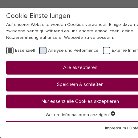
Cookie Einstellungen
Auf unserer Webseite werden Cookies verwendet. Einige davon
zwingend benötigt, während es uns andere ermöglichen, deine
Nutzererfahrung auf unserer Webseite zu verbessern.
Skip to main navigation
Skip to main content
Skip to page footer
Essenziell
Analyse und Performance
Externe Inhal
You
Startseite
Alle akzeptieren
are
Hochschule
here:
Profil & Strategie
Speichern & schließen
Preise & Auszeichnungen
Nur essenzielle Cookies akzeptieren
Preise und
Weitere Informationen anzeigen
Essenziell
Essenzielle Cookies werden für grundlegende Funktionen der
Auszeichnungen
Impressum
|
Dat
Webseite benötigt. Dadurch ist gewährleistet, dass die Webseit