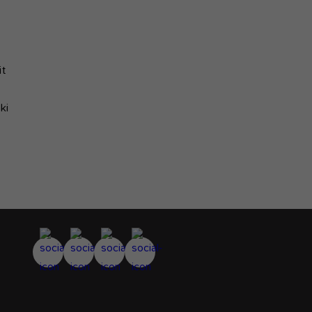
it
ki