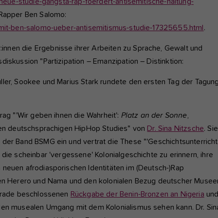
neue-studie-gangsta-rap-foerdert-antisemitische-haltung-
t Rapper Ben Salomo:
w-mit-ben-salomo-ueber-antisemitismus-studie-17325655.html
.
nnen die Ergebnisse ihrer Arbeiten zu Sprache, Gewalt und
iskussion "Partizipation – Emanzipation – Distinktion:
ller, Sookee und Marius Stark rundete den ersten Tag der Tagun
rag "'Wir geben ihnen die Wahrheit':
Platz an der Sonne
,
 den deutschsprachigen HipHop Studies" von
Dr. Sina Nitzsche
. Sie
 der Band BSMG ein und vertrat die These "'Geschichtsunterricht
die scheinbar 'vergessene' Kolonialgeschichte zu erinnern, ihre
 neuen afrodiasporischen Identitäten im (Deutsch-)Rap
 den Herero und Nama und den kolonialen Bezug deutscher Musee
gerade beschlossenen
Rückgabe der Benin-Bronzen an Nigeria
un
 den musealen Umgang mit dem Kolonialismus sehen kann. Dr. Sin