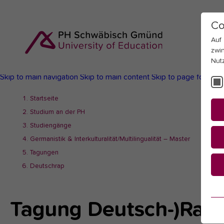
Co
Auf
zwi
Nut
Skip to main navigation
Skip to main content
Skip to page footer
You
Startseite
are
Studium an der PH
here:
Studiengänge
Germanistik & Interkulturalität/Multilingualität – Master
Tagungen
Deutschrap
Es
Tagung Deutsch-)Rap
Es
be