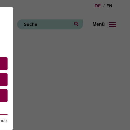
DE
EN
Menü
Suche
e
hutz