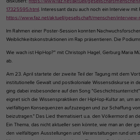
diskutiert:
https://www.faz.net/aktuell/gesellschaft/menschen/
17325595.html
. Interessant dazu auch noch ein Interview mi
https://www.faz.net/aktuell/gesellschaft/menschen/intervie
Im Rahmen einer Poster-Session konnten Nachwuchsforscher:i
Weiblichkeitskonstruktionen im Rap präsentieren. Die Podiumsd
Wie wach ist HipHop?" mit Christoph Hagel, Gerburg Maria Mü
ab.
Am 23. April startete der zweite Teil der Tagung mit dem Vort
institutionelle Gewalt und postkoloniale Wissensdiskurse in
ging dabei insbesondere auf den Song "Geschichtsunterricht"
eignet sich die Wissenspraktiken der HipHop-Kultur an, um an 
vielfältigen Konsequenzen aufzuzeigen und zur Schaffung von
beizutragen." Das Lied thematisiert u.a. den Völkermord an
Ein Thema, das nicht aktueller sein könnte, wie man an der 
den vielfältigen Ausstellungen und Veranstaltungen rund um