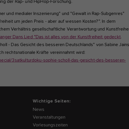
ung der Rap- und HipHop-Forschung.
cher und medialer Inszenierung" und "Gewalt in Rap-Subgenres"
iheit um jeden Preis - aber auf wessen Kosten?". In dem
hem Verhältnis gesellschaftliche Verantwortung und Kunstfreihe
nger Dans Lied "Das ist alles von der Kunstfreiheit gedeckt
.
holl - Das Gesicht des besseren Deutschlands" von Sabine Jains
h rechtsnationale Kräfte vereinnahmt wird:
pecial/3satkulturdoku-sophie-scholl-das-gesicht-des-besseren-
Wichtige Seiten:
News
Veranstaltungen
Vorlesungszeiten