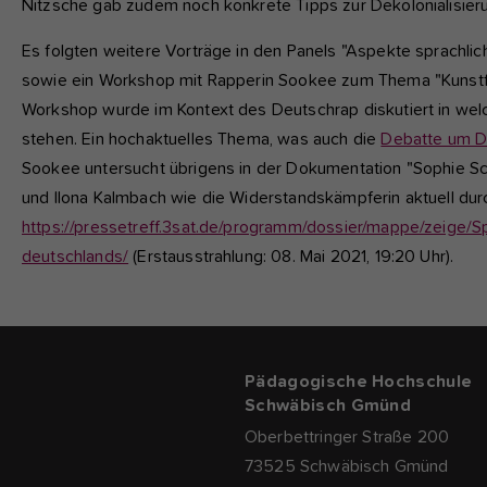
Nitzsche gab zudem noch konkrete Tipps zur Dekolonialisier
Es folgten weitere Vorträge in den Panels "Aspekte sprachli
sowie ein Workshop mit Rapperin Sookee zum Thema "Kunstfre
Workshop wurde im Kontext des Deutschrap diskutiert in welc
stehen. Ein hochaktuelles Thema, was auch die
Debatte um Da
Sookee untersucht übrigens in der Dokumentation "Sophie Sc
und Ilona Kalmbach wie die Widerstandskämpferin aktuell durc
https://pressetreff.3sat.de/programm/dossier/mappe/zeige/S
deutschlands/
(Erstausstrahlung: 08. Mai 2021, 19:20 Uhr).
Pädagogische Hochschule
Schwäbisch Gmünd
Oberbettringer Straße 200
73525 Schwäbisch Gmünd