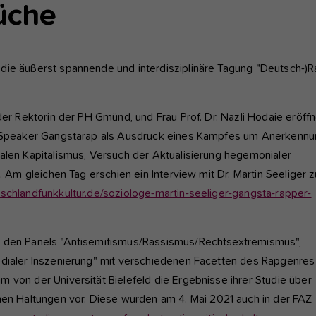
nktioniert.
üche
nalyse und Performance
ese Gruppe beinhaltet alle Skripte für analytisches Tracking und
die äußerst spannende und interdisziplinäre Tagung "Deutsch-)
gehörige Cookies. Es hilft uns die Nutzererfahrung der Website zu
rbessern.
der Rektorin der PH Gmünd, und Frau Prof. Dr. Nazli Hodaie eröffn
Cookie-Informationen anzeigen
Name
etracker
te-Speaker Gangstarap als Ausdruck eines Kampfes um Anerkenn
alen Kapitalismus, Versuch der Aktualisierung hegemonialer
Anbieter
etracker GmbH - 20459 Hamburg
terne Inhalte
. Am gleichen Tag erschien ein Interview mit Dr. Martin Seeliger z
r verwenden auf unserer Website externe Inhalte, um Ihnen
Laufzeit
1 Jahr
schlandfunkkultur.de/soziologe-martin-seeliger-gangsta-rapper-
sätzliche Informationen anzubieten, wie Google Maps oder Videos
n youtube.
Diese Gruppe beinhaltet alle Skripte für analytische
Zweck
Tracking und zugehörige Cookies. Es hilft uns die
n den Panels "Antisemitismus/Rassismus/Rechtsextremismus",
Nutzererfahrung der Website zu verbessern.
edialer Inszenierung" mit verschiedenen Facetten des Rapgenres
 von der Universität Bielefeld die Ergebnisse ihrer Studie über
 Haltungen vor. Diese wurden am 4. Mai 2021 auch in der FAZ