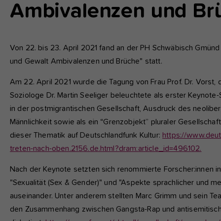
fu
Ambivalenzen und Br
A
Di
Von 22. bis 23. April 2021 fand an der PH Schwäbisch Gmünd 
zu
und Gewalt Ambivalenzen und Brüche" statt.
ve
Am 22. April 2021 wurde die Tagung von Frau Prof. Dr. Vorst, 
Soziologe Dr. Martin Seeliger beleuchtete als erster Keyno
in der postmigrantischen Gesellschaft, Ausdruck des neoliber
Ex
Männlichkeit sowie als ein “Grenzobjekt” pluraler Gesellschaft
Wi
dieser Thematik auf Deutschlandfunk Kultur:
https://www.deut
zu
vo
treten-nach-oben.2156.de.html?dram:article_id=496102.
Nach der Keynote setzten sich renommierte Forscher:innen i
"Sexualität (Sex & Gender)" und "Aspekte sprachlicher und m
auseinander. Unter anderem stellten Marc Grimm und sein Team
den Zusammenhang zwischen Gangsta-Rap und antisemitischen