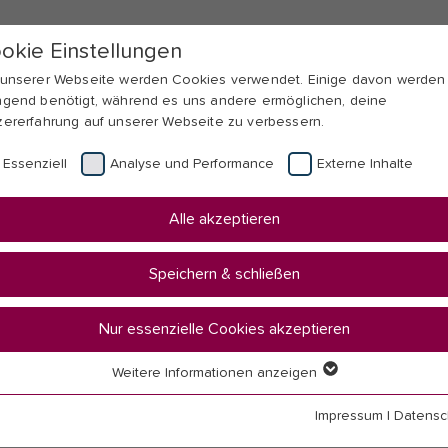
okie Einstellungen
 unserer Webseite werden Cookies verwendet. Einige davon werden
ngend benötigt, während es uns andere ermöglichen, deine
zererfahrung auf unserer Webseite zu verbessern.
Essenziell
Analyse und Performance
Externe Inhalte
Alle akzeptieren
Speichern & schließen
Nur essenzielle Cookies akzeptieren
Weitere Informationen anzeigen
senziell
 und Gewalt
senzielle Cookies werden für grundlegende Funktionen der Webseit
Impressum
|
Datensc
nötigt. Dadurch ist gewährleistet, dass die Webseite einwandfrei