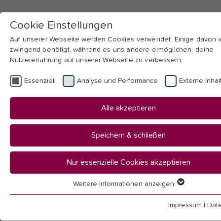
Cookie Einstellungen
Auf unserer Webseite werden Cookies verwendet. Einige davon
zwingend benötigt, während es uns andere ermöglichen, deine
Nutzererfahrung auf unserer Webseite zu verbessern.
Skip to main navigation
Skip to main content
Skip to page footer
Essenziell
Analyse und Performance
Externe Inhal
You
Startseite
Alle akzeptieren
are
Studium an der PH
here:
Infos für Studieninteressierte
Speichern & schließen
Infoveranstaltungen zum Studium
Nur essenzielle Cookies akzeptieren
Infoveranstaltungen zum
Weitere Informationen anzeigen
Essenziell
Studium
Essenzielle Cookies werden für grundlegende Funktionen der
Impressum
|
Dat
Webseite benötigt. Dadurch ist gewährleistet, dass die Webseit