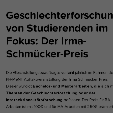
einwandfrei funktioniert.
larger
version
Geschlechterforschu
Analyse und Performance
Diese Gruppe beinhaltet alle Skripte für analytisches Tracking u
von Studierenden im
zugehörige Cookies. Es hilft uns die Nutzererfahrung der Websi
zu verbessern.
Fokus: Der Irma-
Cookie-Informationen anzeigen
Name
etracker
Schmücker-Preis
Anbieter
etracker GmbH - 20459 Hamburg
Externe Inhalte
Wir verwenden auf unserer Website externe Inhalte, um Ihnen
Laufzeit
1 Jahr
zusätzliche Informationen anzubieten, wie Google Maps oder
Die Gleichstellungsbeauftragte verleiht jährlich im Rahmen de
Videos von youtube.
Diese Gruppe beinhaltet alle Skripte für
PH-MeNT Auftaktveranstaltung den Irma‑Schmücker‑Preis.
analytisches Tracking und zugehörige Cookies
Dieser würdigt
Bachelor- und Masterarbeiten, die sich m
Zweck
Es hilft uns die Nutzererfahrung der Website z
Themen der Geschlechterforschung oder der
verbessern.
Intersektionalitätsforschung
befassen. Der Preis für BA-
Arbeiten ist mit 100€ und für MA-Arbeiten mit 250€ prämiert