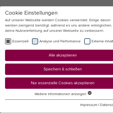
Cookie Einstellungen
Auf unserer Webseite werden Cookies verwendet. Einige davon
werden zwingend benötigt, während es uns andere ermöglichen,
deine Nutzererfahrung auf unserer Webseite zu verbessern.
Skip to main navigation
Skip to main content
Skip to page footer
Essenziell
Analyse und Performance
Externe Inhal
You
Startseite
Alle akzeptieren
are
Hochschule
here:
Organisation
Speichern & schließen
Beauftragte & Vertretungen
Gleichstellung
Nur essenzielle Cookies akzeptieren
Wege in die Wissenschaft
Irma-Schmücker-Preis
Weitere Informationen anzeigen
Essenziell
Essenzielle Cookies werden für grundlegende Funktionen der
Impressum
|
Datensc
Webseite benötigt. Dadurch ist gewährleistet, dass die Webseit
Show