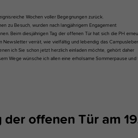
nktioniert.
reignisreiche Wochen voller Begegnungen zurück.
nalyse und Performance
amen zu Besuch, wurden nach langjährigem Engagement
ese Gruppe beinhaltet alle Skripte für analytisches Tracking und
en. Beim diesjährigen Tag der offenen Tür hat sich die PH erneu
gehörige Cookies. Es hilft uns die Nutzererfahrung der Website zu
im Newsletter verrät, wie vielfältig und lebendig das Campuslebe
rbessern.
nen ich Sie schon jetzt herzlich einladen möchte, gehört daher
Cookie-Informationen anzeigen
Name
etracker
iesem Wege wünsche ich allen eine erholsame Sommerpause und 
Anbieter
etracker GmbH - 20459 Hamburg
terne Inhalte
r verwenden auf unserer Website externe Inhalte, um Ihnen
Laufzeit
1 Jahr
sätzliche Informationen anzubieten, wie Google Maps oder Videos
n youtube.
Diese Gruppe beinhaltet alle Skripte für analytische
Zweck
Tracking und zugehörige Cookies. Es hilft uns die
Nutzererfahrung der Website zu verbessern.
der offenen Tür am 19.