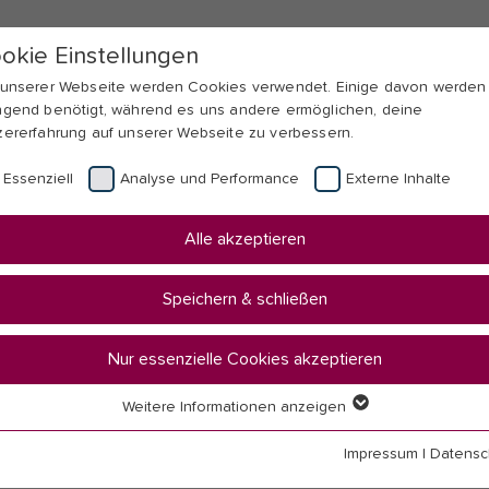
okie Einstellungen
 unserer Webseite werden Cookies verwendet. Einige davon werden
ngend benötigt, während es uns andere ermöglichen, deine
zererfahrung auf unserer Webseite zu verbessern.
Essenziell
Analyse und Performance
Externe Inhalte
Alle akzeptieren
Speichern & schließen
Nur essenzielle Cookies akzeptieren
Weitere Informationen anzeigen
li 2024
senziell
senzielle Cookies werden für grundlegende Funktionen der Webseit
Impressum
|
Datensc
nötigt. Dadurch ist gewährleistet, dass die Webseite einwandfrei