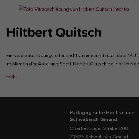
Show
larger
version
Hiltbert Quitsch
for:
Ein verdienter Übungsleiter und Trainer nimmt nach über 14 
im Namen der Abteilung Sport Hiltbert Quitsch bei der letzt
mehr
Pädagogische Hochschule
Schwäbisch Gmünd
Oberbettringer Straße 200
73525 Schwäbisch Gmünd