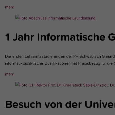
mehr
Show
larger
version
1 Jahr Informatische 
for:
Die ersten Lehramtsstudierenden der PH Schwäbisch Gmünd 
informatikdidaktische Qualifikationen mit Praxisbezug für die 
mehr
Show
larger
version
Besuch von der Unive
for: