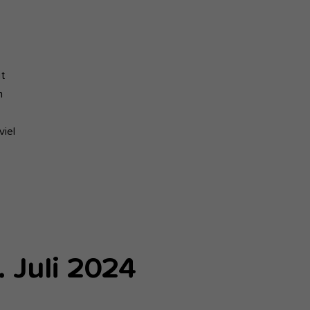
t
n
viel
s
 Juli 2024