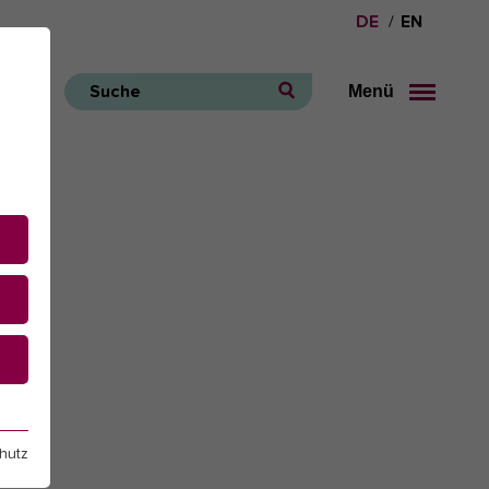
DE
EN
Menü
Suche
e
hutz