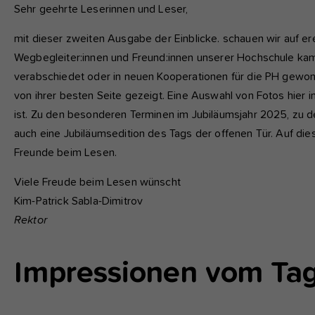
fu
Sehr geehrte Leserinnen und Leser,
mit dieser zweiten Ausgabe der Einblicke. schauen wir auf e
A
Wegbegleiter:innen und Freund:innen unserer Hochschule k
Di
verabschiedet oder in neuen Kooperationen für die PH gewonn
zu
von ihrer besten Seite gezeigt. Eine Auswahl von Fotos hier 
ve
ist. Zu den besonderen Terminen im Jubiläumsjahr 2025, zu de
auch eine Jubiläumsedition des Tags der offenen Tür. Auf d
Freunde beim Lesen.
Ex
Wi
Viele Freude beim Lesen wünscht
zu
Kim-Patrick Sabla-Dimitrov
vo
Rektor
Impressionen vom Tag 