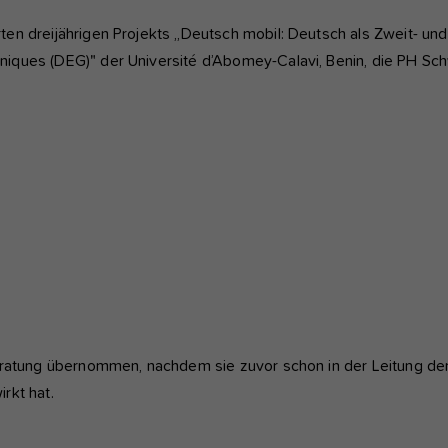
en dreijährigen Projekts „Deutsch mobil: Deutsch als Zweit- u
niques (DEG)" der Université d’Abomey-Calavi, Benin, die PH S
beratung übernommen, nachdem sie zuvor schon in der Leitung de
rkt hat.