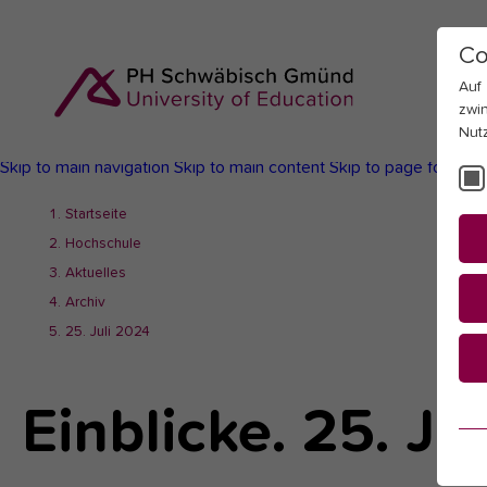
Co
Auf
zwi
Nut
Skip to main navigation
Skip to main content
Skip to page footer
You
Startseite
are
Hochschule
here:
Aktuelles
Archiv
25. Juli 2024
Einblicke. 25. Ju
Es
Es
be