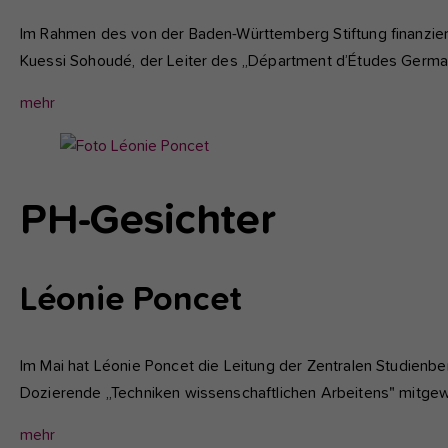
Im Rahmen des von der Baden-Württemberg Stiftung finanziert
Kuessi Sohoudé, der Leiter des „Départment d’Études Germa
mehr
Show
larger
version
PH-Gesichter
for:
Léonie Poncet
Im Mai hat Léonie Poncet die Leitung der Zentralen Studien
Dozierende „Techniken wissenschaftlichen Arbeitens" mitgewi
mehr