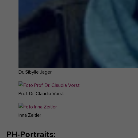
Dr. Sibylle Jäger
Show
larger
Prof. Dr. Claudia Vorst
version
for:
Inna Zeitler
PH-Portraits: