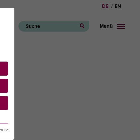
DE
EN
Menü
Suche
e
hutz