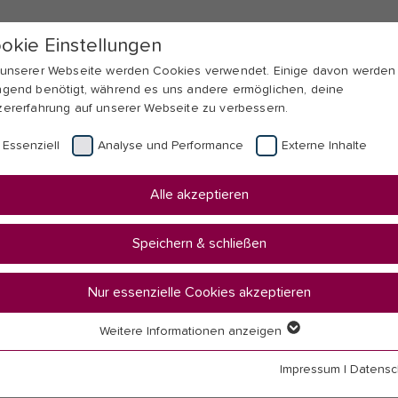
okie Einstellungen
 unserer Webseite werden Cookies verwendet. Einige davon werden
ngend benötigt, während es uns andere ermöglichen, deine
zererfahrung auf unserer Webseite zu verbessern.
Essenziell
Analyse und Performance
Externe Inhalte
Alle akzeptieren
Speichern & schließen
Nur essenzielle Cookies akzeptieren
a im Studium
Weitere Informationen anzeigen
senziell
senzielle Cookies werden für grundlegende Funktionen der Webseit
Impressum
|
Datensc
nötigt. Dadurch ist gewährleistet, dass die Webseite einwandfrei