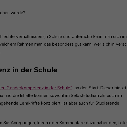
nktioniert.
rochen wurde?
nalyse und Performance
ese Gruppe beinhaltet alle Skripte für analytisches Tracking und
gehörige Cookies. Es hilft uns die Nutzererfahrung der Website zu
chterverhältnissen (in Schule und Unterricht) kann man sich i
rbessern.
n welchem Rahmen man das besonders gut kann, wer sich in versc
Cookie-Informationen anzeigen
Name
etracker
.
Anbieter
etracker GmbH - 20459 Hamburg
terne Inhalte
nz in der Schule
r verwenden auf unserer Website externe Inhalte, um Ihnen
Laufzeit
1 Jahr
sätzliche Informationen anzubieten, wie Google Maps oder Videos
n youtube.
der: Genderkompetenz in der Schule“
an den Start. Dieser bietet
Diese Gruppe beinhaltet alle Skripte für analytische
Zweck
Tracking und zugehörige Cookies. Es hilft uns die
a und die Inhalte können sowohl im Selbststudium als auch im
Nutzererfahrung der Website zu verbessern.
ngehende Lehrkräfte konzipiert, ist aber auch für Studierende
enn Sie Anregungen, Ideen oder Kommentare dazu habenden, teil