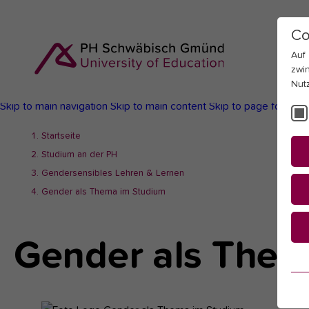
Co
Auf
zwi
Nut
Skip to main navigation
Skip to main content
Skip to page footer
You
Startseite
are
Studium an der PH
here:
Gendersensibles Lehren & Lernen
Gender als Thema im Studium
Gender als Them
Es
Es
be