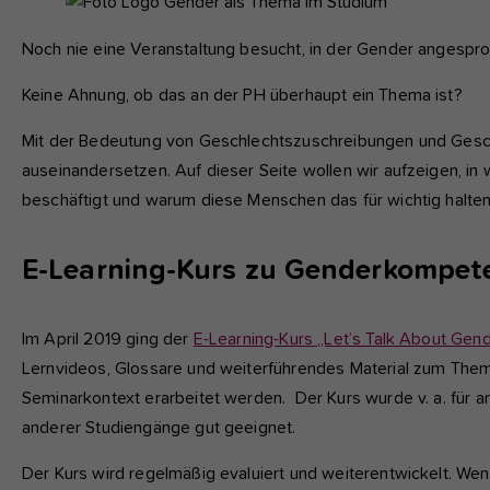
fu
Noch nie eine Veranstaltung besucht, in der Gender angesp
A
Keine Ahnung, ob das an der PH überhaupt ein Thema ist?
Di
zu
Mit der Bedeutung von Geschlechtszuschreibungen und Geschle
ve
auseinandersetzen. Auf dieser Seite wollen wir aufzeigen, i
beschäftigt und warum diese Menschen das für wichtig halten
Ex
E-Learning-Kurs zu Genderkompete
Wi
zu
vo
Im April 2019 ging der
E-Learning-Kurs „Let’s Talk About Gen
Lernvideos, Glossare und weiterführendes Material zum Them
Seminarkontext erarbeitet werden. Der Kurs wurde v. a. für a
anderer Studiengänge gut geeignet.
Der Kurs wird regelmäßig evaluiert und weiterentwickelt. W