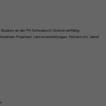
m Studium an der PH Schwäbisch Gmünd vielfältig
hiedenen Projekten, Lehrveranstaltungen, Fächern etc. damit
s
en